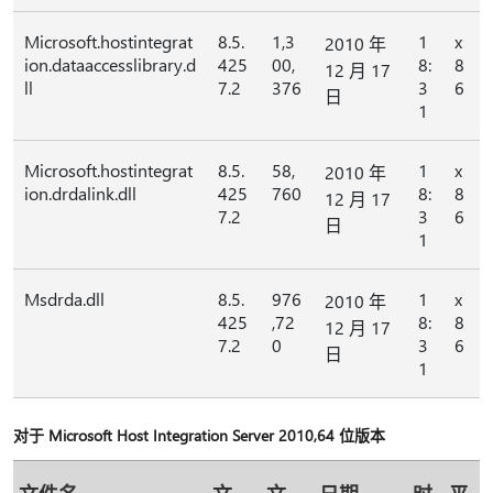
Microsoft.hostintegrat
8.5.
1,3
1
x
2010 年
ion.dataaccesslibrary.d
425
00,
8:
8
12 月 17
ll
7.2
376
3
6
日
1
Microsoft.hostintegrat
8.5.
58,
1
x
2010 年
ion.drdalink.dll
425
760
8:
8
12 月 17
7.2
3
6
日
1
Msdrda.dll
8.5.
976
1
x
2010 年
425
,72
8:
8
12 月 17
7.2
0
3
6
日
1
对于 Microsoft Host Integration Server 2010,64 位版本