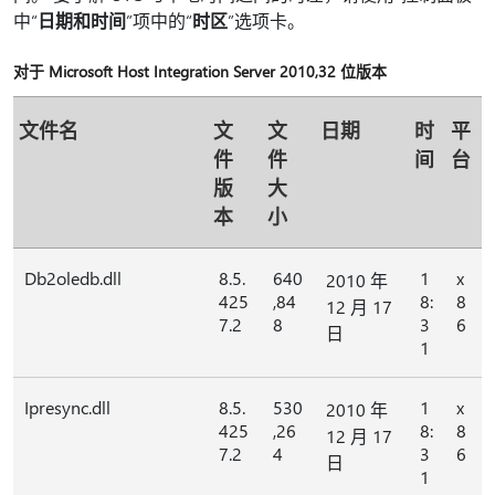
中“
日期和时间
”项中的“
时区
”选项卡。
对于 Microsoft Host Integration Server 2010,32 位版本
文件名
文
文
日期
时
平
件
件
间
台
版
大
本
小
Db2oledb.dll
8.5.
640
1
x
2010 年
425
,84
8:
8
12 月 17
7.2
8
3
6
日
1
Ipresync.dll
8.5.
530
1
x
2010 年
425
,26
8:
8
12 月 17
7.2
4
3
6
日
1