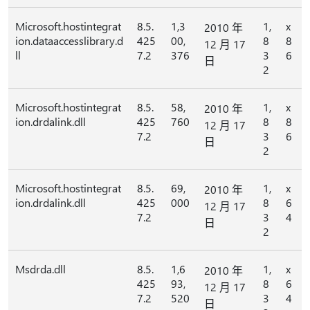
Microsoft.hostintegrat
8.5.
1,3
1,
x
2010 年
ion.dataaccesslibrary.d
425
00,
8
8
12 月 17
ll
7.2
376
3
6
日
2
Microsoft.hostintegrat
8.5.
58,
1,
x
2010 年
ion.drdalink.dll
425
760
8
8
12 月 17
7.2
3
6
日
2
Microsoft.hostintegrat
8.5.
69,
1,
x
2010 年
ion.drdalink.dll
425
000
8
6
12 月 17
7.2
3
4
日
2
Msdrda.dll
8.5.
1,6
1,
x
2010 年
425
93,
8
6
12 月 17
7.2
520
3
4
日