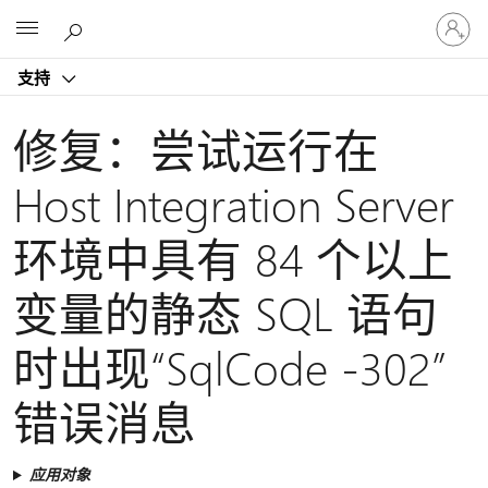
请
Microsoft
登
录
支持
你
的
帐
修复：尝试运行在
户
Host Integration Server
环境中具有 84 个以上
变量的静态 SQL 语句
时出现“SqlCode -302”
错误消息
应用对象