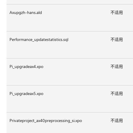
Axupgzh-hans.ald
不适用
Performance_updatestatistics.sql
不适用
Pi_upgradeax4.xpo
不适用
Pi_upgradeax5.xpo
不适用
Privateproject_ax40preprocessing_si.xpo
不适用