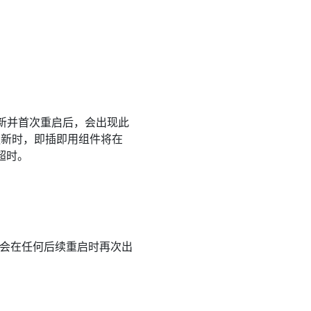
9 累积更新并首次重启后，会出现此
程序更新时，即插即用组件将在
超时。
不会在任何后续重启时再次出