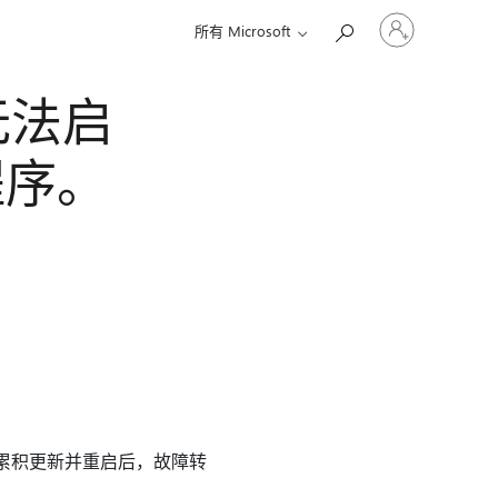
请
所有 Microsoft
登
录
你
务无法启
的
帐
户
程序。
2019 累积更新并重启后，故障转