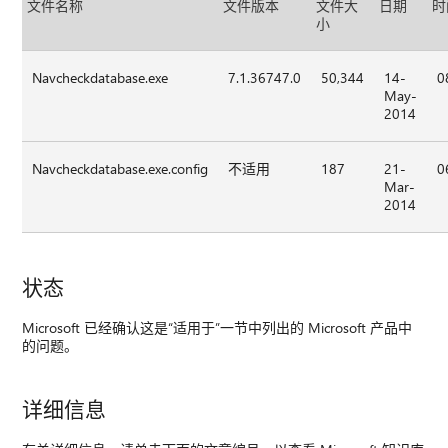
文件名称
文件版本
文件大
日期
时
小
Navcheckdatabase.exe
7.1.36747.0
50,344
14-
0
May-
2014
Navcheckdatabase.exe.config
不适用
187
21-
0
Mar-
2014
状态
Microsoft 已经确认这是“适用于”一节中列出的 Microsoft 产品中
的问题。
详细信息