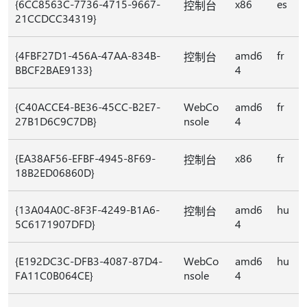
{6CC8563C-7736-4715-9667-
x86
es
控制台
21CCDCC34319}
{4FBF27D1-456A-47AA-834B-
amd6
fr
控制台
BBCF2BAE9133}
4
{C40ACCE4-BE36-45CC-B2E7-
WebCo
amd6
fr
27B1D6C9C7DB}
nsole
4
{EA38AF56-EFBF-4945-8F69-
x86
fr
控制台
18B2ED06860D}
{13A04A0C-8F3F-4249-B1A6-
amd6
hu
控制台
5C6171907DFD}
4
{E192DC3C-DFB3-4087-87D4-
WebCo
amd6
hu
FA11C0B064CE}
nsole
4