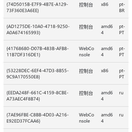
{74D5015B-E7F9-4B7E-A129-
x86
pt-
控制台
73F360E3A6EE}
BR
{AD1275DE-10A0-4718-9250-
amd6
pt-
控制台
A0A674165993}
4
PT
{41768680-D07B-483B-AFB8-
WebCo
amd6
pt-
11B7DF316DE1}
nsole
4
PT
{53228DEC-6EF4-47D3-8B55-
x86
pt-
控制台
9C9A170550E8}
PT
{EEDA248F-661C-4159-8CBE-
amd6
ru
控制台
A73AEC4F8B74}
4
{7AE96FBE-C8BB-4D03-A216-
WebCo
amd6
ru
E92ED37FCAA6}
nsole
4