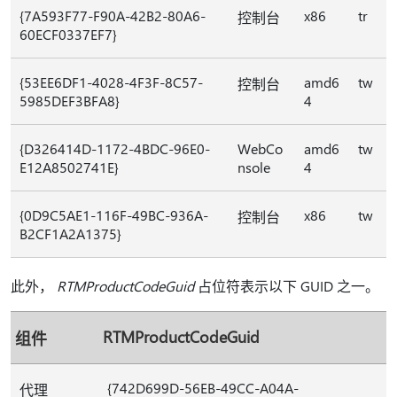
{7A593F77-F90A-42B2-80A6-
x86
tr
控制台
60ECF0337EF7}
{53EE6DF1-4028-4F3F-8C57-
amd6
tw
控制台
5985DEF3BFA8}
4
{D326414D-1172-4BDC-96E0-
WebCo
amd6
tw
E12A8502741E}
nsole
4
{0D9C5AE1-116F-49BC-936A-
x86
tw
控制台
B2CF1A2A1375}
此外，
RTMProductCodeGuid
占位符表示以下 GUID 之一。
RTMProductCodeGuid
组件
{742D699D-56EB-49CC-A04A-
代理