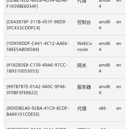
代理
F1659BE6034F}
4
{C643876F-311B-451F-98D9-
amd6
en
控制台
3FC433CDDFC4}
4
{1D959DDF-C441-4C12-AAE6-
WebCo
amd6
en
5BEE5ABD6584}
nsole
4
{9182B3E8-C139-49A6-97CC-
amd6
en
网关
1B9310053053}
4
{997B7B7E-01A2-460C-9F48-
amd6
en
服务器
3F0BF3FE8622}
4
{9D0DB2A0-92BA-41C9-8CDF-
x86
en
代理
BA66101CDE5E}