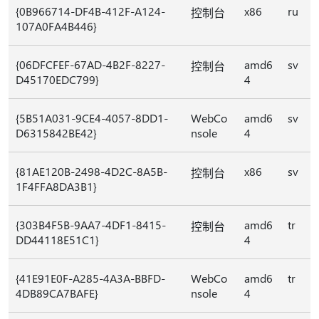
{0B966714-DF4B-412F-A124-
x86
ru
控制台
107A0FA4B446}
{06DFCFEF-67AD-4B2F-8227-
amd6
sv
控制台
D45170EDC799}
4
{5B51A031-9CE4-4057-8DD1-
WebCo
amd6
sv
D6315842BE42}
nsole
4
{81AE120B-2498-4D2C-8A5B-
x86
sv
控制台
1F4FFA8DA3B1}
{303B4F5B-9AA7-4DF1-8415-
amd6
tr
控制台
DD44118E51C1}
4
{41E91E0F-A285-4A3A-BBFD-
WebCo
amd6
tr
4DB89CA7BAFE}
nsole
4