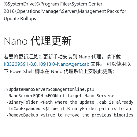
%SystemDrive%\Program Files\System Center
2016\Operations Manager\Server\Management Packs for
Update Rollups
Nano 代理更新
若要将更新汇总 2 更新手动安装到 Nano 代理，请下载
KB3209591-8.0.10913.0-NanoAgent.cab
文件。 可以使用以
下 PowerShell 脚本在 Nano 代理系统上安装此更新：
.\UpdateNanoServerScomAgentOnline.ps1

 -NanoServerFQDN <FQDN of target Nano Server>

 -BinaryFolder <Path where the update .cab is already 
 -IsCabExpanded <$true if BinaryFolder path is to an e