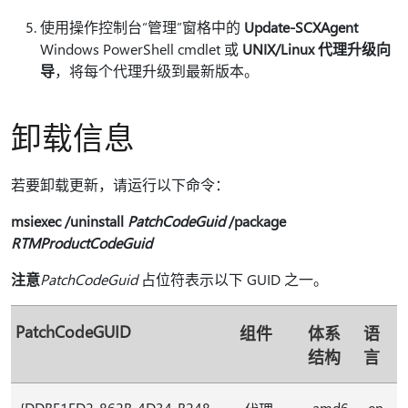
使用操作控制台“管理”窗格中的
Update-SCXAgent
Windows PowerShell cmdlet 或
UNIX/Linux 代理升级向
导
，将每个代理升级到最新版本。
卸载信息
若要卸载更新，请运行以下命令：
msiexec /uninstall
PatchCodeGuid
/package
RTMProductCodeGuid
注意
PatchCodeGuid
占位符表示以下 GUID 之一。
PatchCodeGUID
组件
体系
语
结构
言
{DDBE1ED2-862B-4D34-B248-
amd6
en