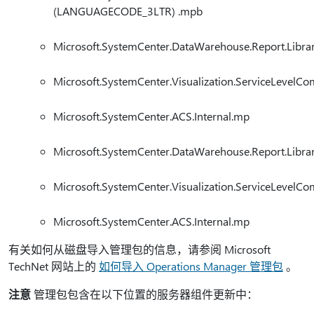
(LANGUAGECODE_3LTR) .mpb
Microsoft.SystemCenter.DataWarehouse.Report.Libra
Microsoft.SystemCenter.Visualization.ServiceLevel
Microsoft.SystemCenter.ACS.Internal.mp
Microsoft.SystemCenter.DataWarehouse.Report.Libra
Microsoft.SystemCenter.Visualization.ServiceLevel
Microsoft.SystemCenter.ACS.Internal.mp
有关如何从磁盘导入管理包的信息，请参阅 Microsoft
TechNet 网站上的
如何导入 Operations Manager 管理包
。
注意
管理包包含在以下位置的服务器组件更新中：