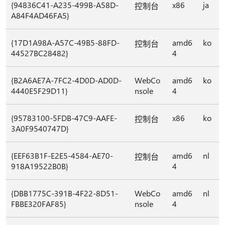
{94836C41-A235-499B-A58D-
x86
ja
控制台
A84F4AD46FA5}
{17D1A98A-A57C-49B5-88FD-
amd6
ko
控制台
44527BC28482}
4
{B2A6AE7A-7FC2-4D0D-AD0D-
WebCo
amd6
ko
4440E5F29D11}
nsole
4
{95783100-5FDB-47C9-AAFE-
x86
ko
控制台
3A0F9540747D}
{EEF63B1F-E2E5-4584-AE70-
amd6
nl
控制台
918A19522B0B}
4
{DBB1775C-391B-4F22-8D51-
WebCo
amd6
nl
FBBE320FAF85}
nsole
4