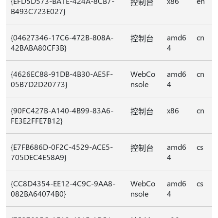
{EFD5D573-BA1E-424A-8CB7-
x86
en
控制台
B493C723E027}
{04627346-17C6-472B-808A-
amd6
cn
控制台
42BABA80CF3B}
4
{4626EC88-91DB-4B30-AE5F-
WebCo
amd6
cn
05B7D2D20773}
nsole
4
{90FC427B-A140-4B99-83A6-
x86
cn
控制台
FE3E2FFE7B12}
{E7FB686D-0F2C-4529-ACE5-
amd6
cs
控制台
705DEC4E58A9}
4
{CC8D4354-EE12-4C9C-9AA8-
WebCo
amd6
cs
082BA64074B0}
nsole
4