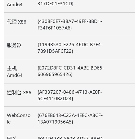
317DE01F31CD}
Amd64
{430BF0E7-3BA7-49FF-8BD1-
代理 X86
F34F6F1057A6}
{1199B530-E226-46DC-B7F4-
服务器
7891D5AFCF22}
{E072D8FC-CD31-4ABE-BD65-
主机
606965965426}
Amd64
{AF337207-0486-4713-AE0F-
控制台 X86
5CE4110B2D24}
WebConso
{676EB643-C22A-4EEC-A8CF-
le
13A0719056A5}
{B47D423B-580B-4D57-9AFD-
网关