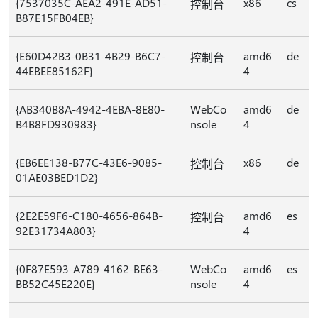
{7537035C-AEA2-491E-AD51-
x86
cs
控制台
B87E15FB04EB}
{E60D42B3-0B31-4B29-B6C7-
amd6
de
控制台
44EBEE85162F}
4
{AB340B8A-4942-4EBA-8E80-
WebCo
amd6
de
B4B8FD930983}
nsole
4
{EB6EE138-B77C-43E6-9085-
x86
de
控制台
01AE03BED1D2}
{2E2E59F6-C180-4656-864B-
amd6
es
控制台
92E31734A803}
4
{0F87E593-A789-4162-BE63-
WebCo
amd6
es
BB52C45E220E}
nsole
4