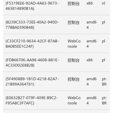
{F5319EE6-92AD-4A63-9673-
x86
nl
控制台
463814890B1A}
{8239C333-73EE-40A2-940D-
amd6
pl
控制台
77BBA0390848}
4
{C33CF210-9634-42CF-87AB-
WebCo
amd6
pl
BA0B5EE1C24F}
nsole
4
{FDB66706-AA98-4608-881E-
x86
pl
控制台
4C33D02E8B2B}
{5F4908B9-1B1D-4218-82A7-
amd6
pt-
控制台
21B99A364761}
4
BR
{E0632B27-079F-409E-B9C2-
WebCo
amd6
pt-
F95A8C3F7AFC}
nsole
4
BR