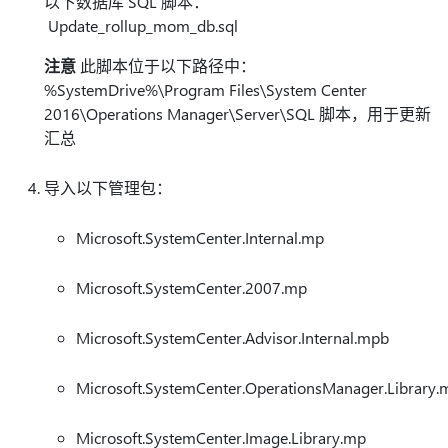
以下数据库 SQL 脚本：
Update_rollup_mom_db.sql
注意
此脚本位于以下路径中：
%SystemDrive%\Program Files\System Center
2016\Operations Manager\Server\SQL 脚本，用于更新
汇总
导入以下管理包：
Microsoft.SystemCenter.Internal.mp
Microsoft.SystemCenter.2007.mp
Microsoft.SystemCenter.Advisor.Internal.mpb
Microsoft.SystemCenter.OperationsManager.Library.
Microsoft.SystemCenter.Image.Library.mp