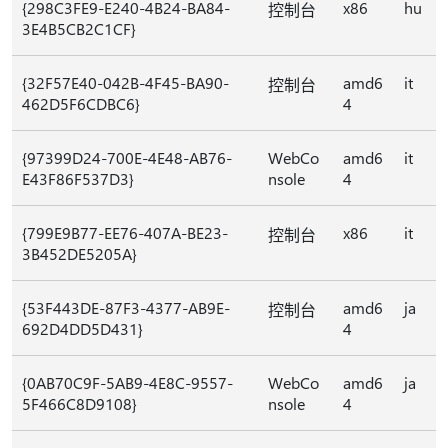
{298C3FE9-E240-4B24-BA84-
x86
hu
控制台
3E4B5CB2C1CF}
{32F57E40-042B-4F45-BA90-
amd6
it
控制台
462D5F6CDBC6}
4
{97399D24-700E-4E48-AB76-
WebCo
amd6
it
E43F86F537D3}
nsole
4
{799E9B77-EE76-407A-BE23-
x86
it
控制台
3B452DE5205A}
{53F443DE-87F3-4377-AB9E-
amd6
ja
控制台
692D4DD5D431}
4
{0AB70C9F-5AB9-4E8C-9557-
WebCo
amd6
ja
5F466C8D9108}
nsole
4