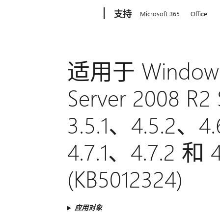
Microsoft
支持
Microsoft 365
Office
适用于 Windows 
Server 2008 R2
3.5.1、4.5.2、4
4.7.1、4.7.2 
(KB5012324)
应用对象