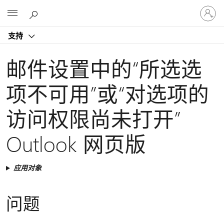
请
Microsoft
登
录
支持
你
的
帐
邮件设置中的“所选选
户
项不可用”或“对选项的
访问权限尚未打开”
Outlook 网页版
应用对象
问题