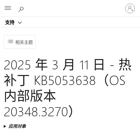
请
Microsoft
登
录
支持
你
的
帐
相关主题
户
2025 年 3 月 11 日 - 热
补丁 KB5053638（OS
内部版本
20348.3270）
应用对象