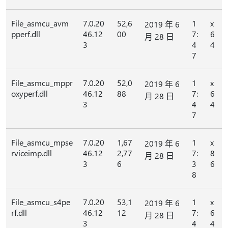
File_asmcu_avm
7.0.20
52,6
1
x
2019 年 6
pperf.dll
46.12
00
7:
6
月 28 日
3
4
4
7
File_asmcu_mppr
7.0.20
52,0
1
x
2019 年 6
oxyperf.dll
46.12
88
7:
6
月 28 日
3
4
4
7
File_asmcu_mpse
7.0.20
1,67
1
x
2019 年 6
rviceimp.dll
46.12
2,77
7:
8
月 28 日
3
6
3
6
8
File_asmcu_s4pe
7.0.20
53,1
1
x
2019 年 6
rf.dll
46.12
12
7:
6
月 28 日
3
4
4