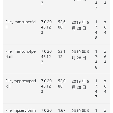
3
4
4
7
File_immcuperf.d
7.0.20
52,6
1
x
2019 年 6
ll
46.12
00
7:
6
月 28 日
3
4
4
8
File_immcu_s4pe
7.0.20
53,1
1
x
2019 年 6
rf.dll
46.12
12
7:
6
月 28 日
3
4
4
8
File_mpproxyperf
7.0.20
52,0
1
x
2019 年 6
.dll
46.12
88
7:
6
月 28 日
3
4
4
7
File_mpserviceim
7.0.20
1,67
1
x
2019 年 6