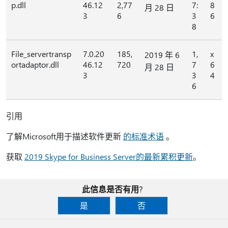
p.dll
46.12
2,77
7:
8
月 28 日
3
6
3
6
8
File_servertransp
7.0.20
185,
1,
x
2019 年 6
ortadaptor.dll
46.12
720
7
6
月 28 日
3
3
4
6
引用
了解Microsoft用于描述软件更新
的标准术语
。
获取
2019 Skype for Business Server的最新累积更新
。
此信息是否有用?
是
否