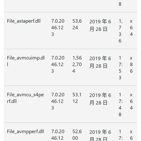
8
File_astaperf.dll
7.0.20
53,6
1,
x
2019 年 6
46.12
24
7
6
月 28 日
3
3
4
6
File_avmcuimp.dl
7.0.20
1,56
1
x
2019 年 6
l
46.12
2,70
7:
8
月 28 日
3
4
5
6
3
File_avmcu_s4pe
7.0.20
53,1
1
x
2019 年 6
rf.dll
46.12
12
7:
6
月 28 日
3
4
4
8
File_avmpperf.dll
7.0.20
52,6
1
x
2019 年 6
46.12
00
7:
6
月 28 日