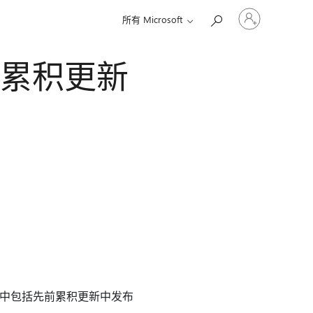
请
所有 Microsoft
登
录
你
17 的累积更新
的
帐
户
功能，其中包括先前累积更新中发布