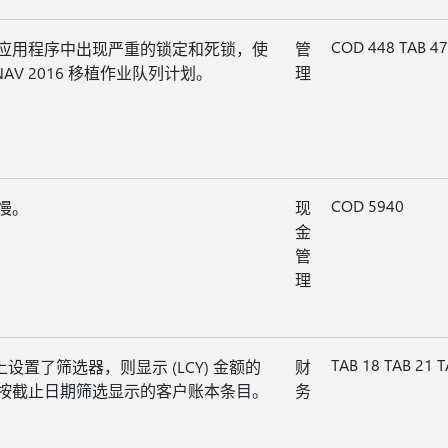
COD 448 TAB 4
应用程序中出现严重的锁定和死锁，使
管
 NAV 2016 移植作业队列计划。
理
COD 5940
慢。
现
金
管
理
TAB 18 TAB 21 T
设置了筛选器，则显示 (LCY) 金额的
财
按截止日期筛选显示的客户账本条目。
务