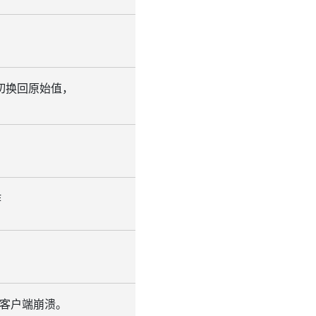
为切换回原始值，
作
 客户端崩溃。