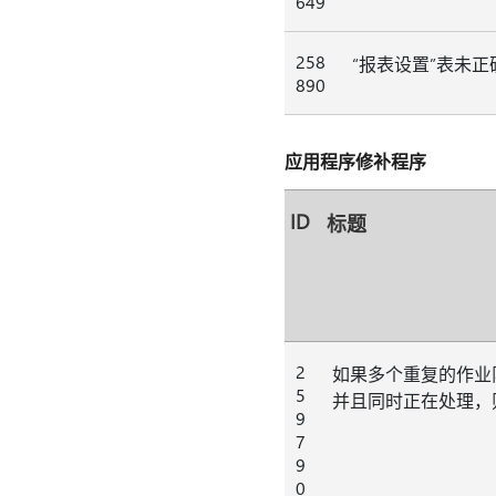
649
258
“报表设置”表未
890
应用程序修补程序
ID
标题
2
如果多个重复的作业
5
并且同时正在处理，
9
7
9
0