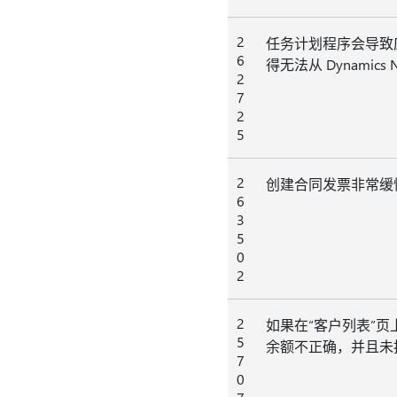
2
任务计划程序会导致
6
得无法从 Dynamics
2
7
2
5
2
创建合同发票非常缓
6
3
5
0
2
2
如果在“客户列表”页上
5
余额不正确，并且未
7
0