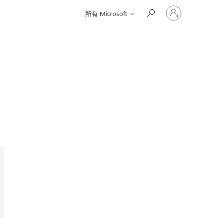
请
所有 Microsoft
登
录
你
的
帐
户