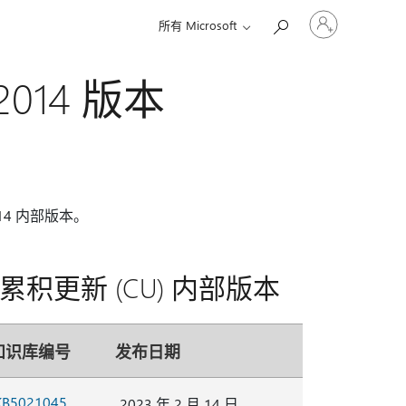
请
所有 Microsoft
登
录
你
r 2014 版本
的
帐
户
2014 内部版本。
SP3) 和累积更新 (CU) 内部版本
知识库编号
发布日期
KB5021045
2023 年 2 月 14 日