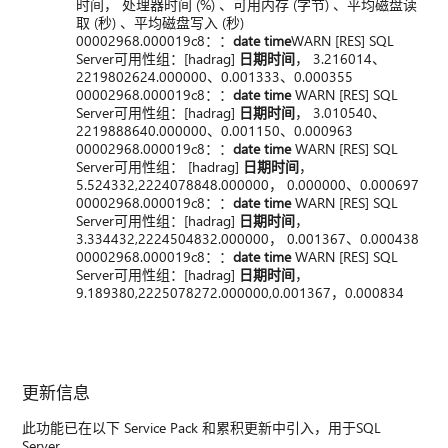
时间， 处理器时间 (%) 、可用内存 (字节) 、平均磁盘读
取 (秒) 、平均磁盘写入 (秒)
00002968.000019c8：：
date time
WARN [RES] SQL
Server可用性组：[hadrag]
日期时间
， 3.216014、
2219802624.000000、0.001333、0.000355
00002968.000019c8：：
date time
WARN [RES] SQL
Server可用性组：[hadrag]
日期时间
， 3.010540、
2219888640.000000、0.001150、0.000963
00002968.000019c8：：
date time
WARN [RES] SQL
Server可用性组： [hadrag]
日期时间
，
5.524332,2224078848.000000， 0.000000、0.000697
00002968.000019c8：：
date time
WARN [RES] SQL
Server可用性组：[hadrag]
日期时间
，
3.334432,2224504832.000000， 0.001367、0.000438
00002968.000019c8：：
date time
WARN [RES] SQL
Server可用性组：[hadrag]
日期时间
，
9.189380,2225078272.000000,0.001367，0.000834
更新信息
此功能已在以下 Service Pack 和累积更新中引入，用于SQL
Server。