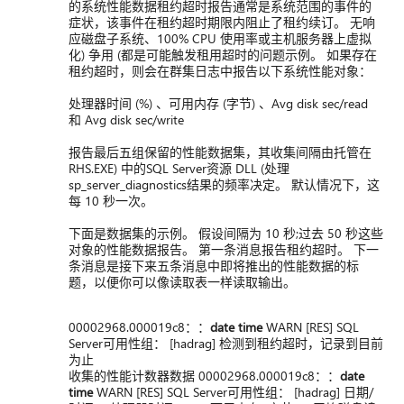
的系统性能数据租约超时报告通常是系统范围的事件的
症状，该事件在租约超时期限内阻止了租约续订。 无响
应磁盘子系统、100% CPU 使用率或主机服务器上虚拟
化) 争用 (都是可能触发租用超时的问题示例。 如果存在
租约超时，则会在群集日志中报告以下系统性能对象：
处理器时间 (%) 、可用内存 (字节) 、Avg disk sec/read
和 Avg disk sec/write
报告最后五组保留的性能数据集，其收集间隔由托管在
RHS.EXE) 中的SQL Server资源 DLL (处理
sp_server_diagnostics结果的频率决定。 默认情况下，这
每 10 秒一次。
下面是数据集的示例。 假设间隔为 10 秒;过去 50 秒这些
对象的性能数据报告。 第一条消息报告租约超时。 下一
条消息是接下来五条消息中即将推出的性能数据的标
题，以便你可以像读取表一样读取输出。
00002968.000019c8：：
date time
WARN [RES] SQL
Server可用性组： [hadrag] 检测到租约超时，记录到目前
为止
收集的性能计数器数据 00002968.000019c8：：
date
time
WARN [RES] SQL Server可用性组： [hadrag] 日期/