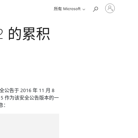
请
所有 Microsoft
登
录
你
 SP2 的累积
的
帐
户
er安全公告于 2016 年 11 月 8
15 作为该安全公告版本的一
消息：