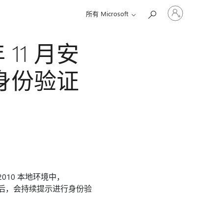
请
所有 Microsoft
登
录
你
 11 月安
的
帐
户
行身份验证
 或 2010 本地环境中，
ver更新后，会持续提示进行身份验