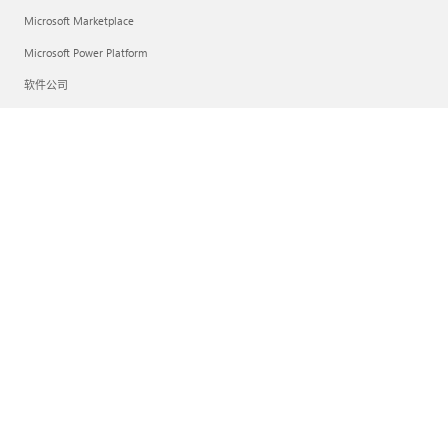
Microsoft Marketplace
Microsoft Power Platform
软件公司
Visual Studio
公司
招贤纳士
关于 Microsoft
公司新闻
Microsoft 隐私
投资人
中文(中国)
你的隐私选择