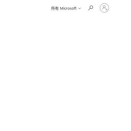
请
所有 Microsoft
登
录
你
的
帐
户