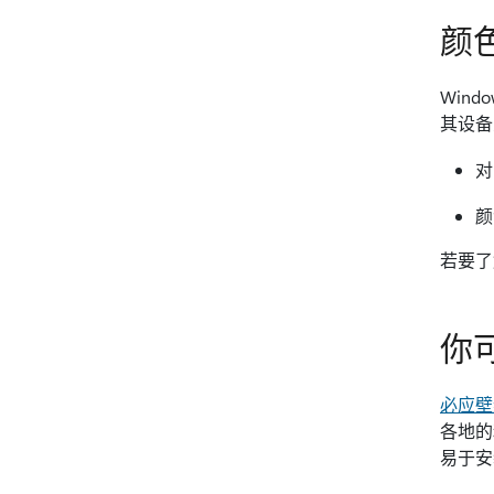
颜
Win
其设备
对
颜
若要了
你可
必应壁
各地的
易于安