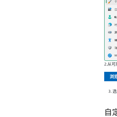
2.从
浏览
选
自