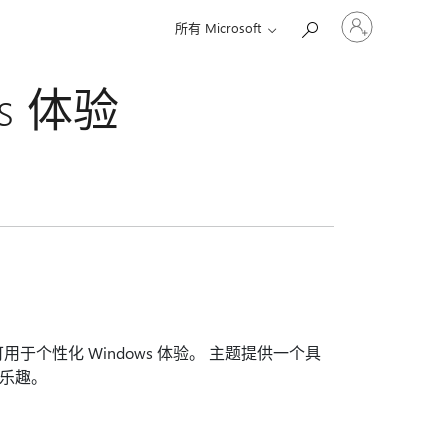
请
所有 Microsoft
登
录
你
s 体验
的
帐
户
于个性化 Windows 体验。 主题提供一个具
乐趣。