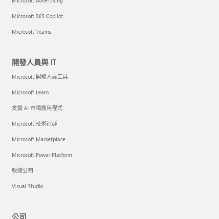
Microsoft Advertising
Microsoft 365 Copilot
Microsoft Teams
開發人員與 IT
Microsoft 開發人員工具
Microsoft Learn
支援 AI 市場應用程式
Microsoft 技術社群
Microsoft Marketplace
Microsoft Power Platform
軟體公司
Visual Studio
公司