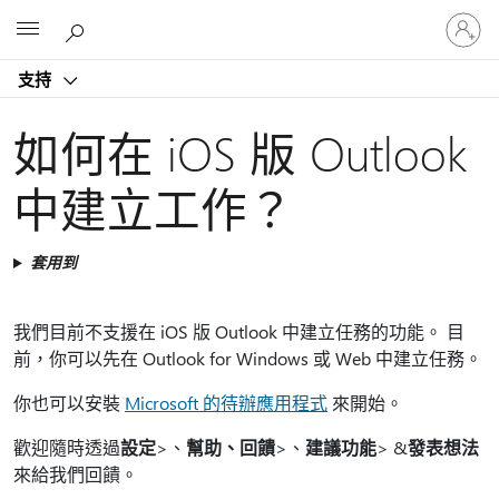
登
Microsoft
入
您
支持
的
帳
戶
如何在 iOS 版 Outlook
中建立工作？
套用到
我們目前不支援在 iOS 版 Outlook 中建立任務的功能。 目
前，你可以先在 Outlook for Windows 或 Web 中建立任務。
你也可以安裝
Microsoft 的待辦應用程式
來開始。
歡迎隨時透過
設定
>、
幫助、回饋
>、
建議功能
> &
發表想法
來給我們回饋。