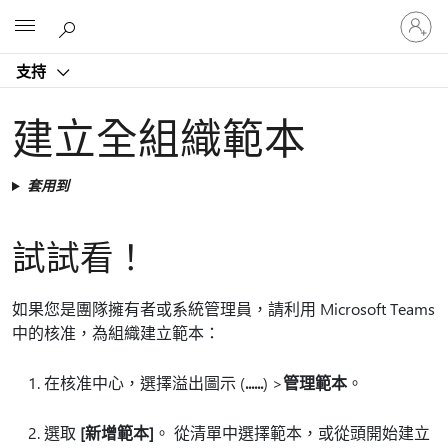
登
Microsoft
入
您
支持
的
帳
戶
建立全組織範本
套用到
試試看！
如果您是團隊擁有者或系統管理員，請利用 Microsoft Teams
中的核准，為組織建立範本：
在核准中心，選擇溢出圖示 (
......
) >
管理範本
。
選取
[新增範本]
。 從清單中選擇範本，或從頭開始建立