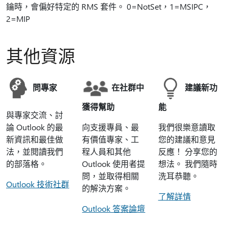
鑰時，會偏好特定的 RMS 套件。 0=NotSet，1=MSIPC，
2=MIP
其他資源
問專家
在社群中
建議新功
獲得幫助
能
與專家交流、討
論 Outlook 的最
向支援專員、最
我們很樂意讀取
新資訊和最佳做
有價值專家、工
您的建議和意見
法，並閱讀我們
程人員和其他
反應！ 分享您的
的部落格。
Outlook 使用者提
想法。 我們隨時
問，並取得相關
洗耳恭聽。
Outlook 技術社群
的解決方案。
了解詳情
Outlook 答案論壇