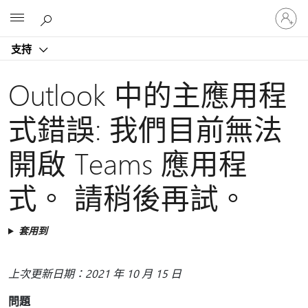
登
Microsoft
入
您
支持
的
帳
戶
Outlook 中的主應用程
式錯誤: 我們目前無法
開啟 Teams 應用程
式。 請稍後再試。
套用到
上次更新日期：2021 年 10 月 15 日
問題