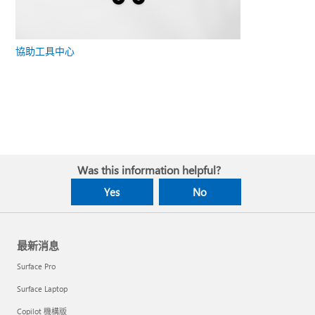
協助工具中心
Was this information helpful?
Yes
No
最新消息
Surface Pro
Surface Laptop
Copilot 機構版