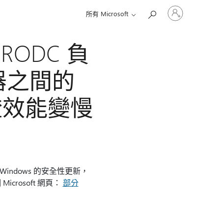
登
所有 Microsoft
入
您
的
的 RODC 負
帳
戶
器之間的
證效能變慢
續收到 Windows 的安全性更新，
Microsoft 網頁：
部分