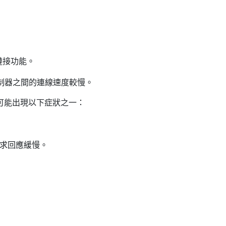
n 鏈接功能。
集線域控制器之間的連線速度較慢。
也可能出現以下症狀之一：
定請求回應緩慢。