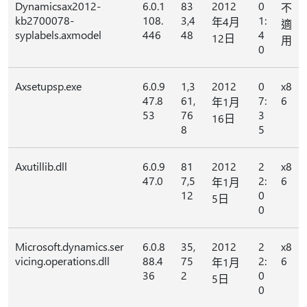
Dynamicsax2012-
6.0.1
83
2012
0
不
kb2700078-
108.
3,4
1:
年4月
適
syplabels.axmodel
446
48
4
12日
用
0
Axsetupsp.exe
6.0.9
1,3
2012
0
x8
47.8
61,
7:
6
年1月
53
76
3
16日
8
5
Axutillib.dll
6.0.9
81
2012
2
x8
47.0
7,5
2:
6
年1月
12
0
5日
0
Microsoft.dynamics.ser
6.0.8
35,
2012
2
x8
vicing.operations.dll
88.4
75
2:
6
年1月
36
2
0
5日
0