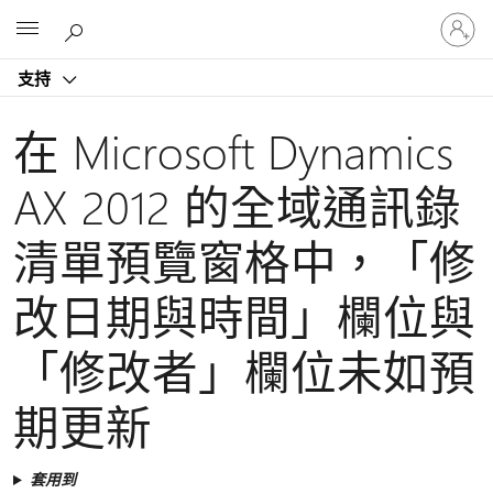
登
Microsoft
入
您
支持
的
帳
戶
在 Microsoft Dynamics
AX 2012 的全域通訊錄
清單預覽窗格中，「修
改日期與時間」欄位與
「修改者」欄位未如預
期更新
套用到