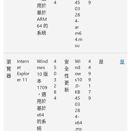
4
45
9
用於
03
基於
28
ARM
4-
64 的
ar
系統
m6
4.m
su
Intern
Wind
4
Wi
4
瀏
安
是
是
et
ows
5
nd
4
覽
全
Explor
0
ow
9
10 版
器
性
er 11
3
s10
9
本
更
2
.0-
1
1709
新
8
KB
7
，適
4
45
9
用於
03
基於
28
x64
4-
的系
x64
統
.ms