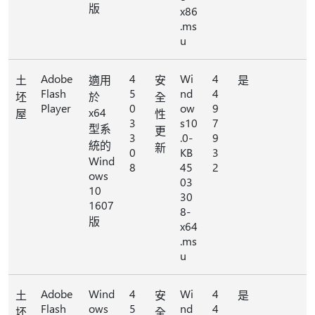
版
x86
.ms
u
Adobe
4
Wi
4
土
適用
安
是
Flash
5
nd
4
坯
於
全
Player
0
ow
9
x64
屋
性
3
s10
7
型系
更
3
.0-
9
統的
新
0
KB
3
Wind
8
45
2
ows
03
10
30
1607
8-
版
x64
.ms
u
Adobe
Wind
4
Wi
4
土
安
是
Flash
ows
5
nd
4
坯
全