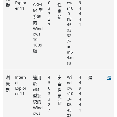
Explor
0
ow
9
ARM
器
性
er 11
3
s10
4
64 型
更
3
.0-
4
系統
新
2
KB
4
的
7
45
1
Wind
03
ows
32
10
7-
1809
ar
版
m6
4.m
su
Intern
4
Wi
4
瀏
適用
安
是
是
et
5
nd
4
覽
於
全
Explor
0
ow
9
x64
器
性
er 11
3
s10
4
型系
更
3
.0-
4
統的
新
2
KB
4
Wind
7
45
1
ows
03