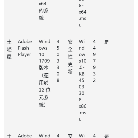
x64
8-
的系
x64
統
.ms
u
Adobe
Wind
4
Wi
4
土
安
是
Flash
ows
5
nd
4
坯
全
Player
10
0
ow
9
屋
性
1709
3
s10
7
更
3
.0-
9
版本
新
0
KB
3
（適
8
45
2
用於
03
32 位
30
元系
8-
統）
x86
.ms
u
Adobe
Wind
4
Wi
4
土
安
是