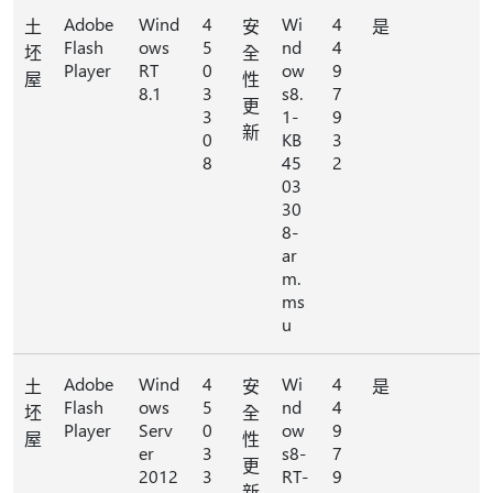
Adobe
Wind
4
Wi
4
土
安
是
Flash
ows
5
nd
4
坯
全
Player
RT
0
ow
9
屋
性
8.1
3
s8.
7
更
3
1-
9
新
0
KB
3
8
45
2
03
30
8-
ar
m.
ms
u
Adobe
Wind
4
Wi
4
土
安
是
Flash
ows
5
nd
4
坯
全
Player
Serv
0
ow
9
屋
性
er
3
s8-
7
更
2012
3
RT-
9
新