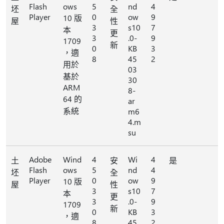
Flash
ows
5
nd
4
坯
全
Player
0
ow
9
10 版
屋
性
3
s10
7
本
更
3
.0-
9
1709
新
0
KB
3
，適
8
45
2
用於
03
基於
30
ARM
8-
64 的
ar
系統
m6
4.m
su
Adobe
Wind
4
Wi
4
土
安
是
Flash
ows
5
nd
4
坯
全
Player
0
ow
9
10 版
屋
性
3
s10
7
本
更
3
.0-
9
1709
新
0
KB
3
，適
8
45
2