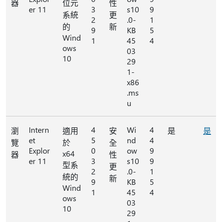
器
位元
性
er 11
3
s10
9
系統
更
2
.0-
1
的
新
9
KB
5
Wind
1
45
4
ows
03
10
29
1-
x86
.ms
u
Intern
4
Wi
4
瀏
適用
安
是
是
et
5
nd
4
覽
於
全
Explor
0
ow
9
x64
器
性
er 11
3
s10
9
型系
更
2
.0-
1
統的
新
9
KB
5
Wind
1
45
4
ows
03
10
29