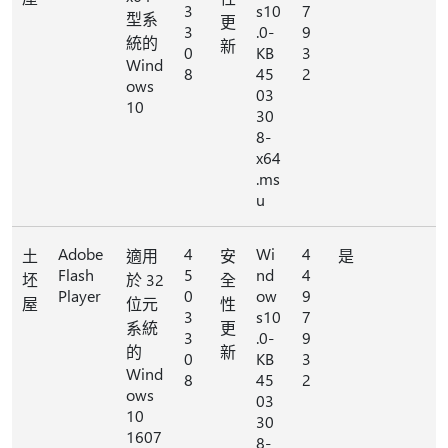
3
s10
7
型系
更
3
.0-
9
統的
新
0
KB
3
Wind
8
45
2
ows
03
10
30
8-
x64
.ms
u
Adobe
4
Wi
4
土
適用
安
是
Flash
5
nd
4
坯
於 32
全
Player
0
ow
9
屋
位元
性
3
s10
7
系統
更
3
.0-
9
的
新
0
KB
3
Wind
8
45
2
ows
03
10
30
1607
8-