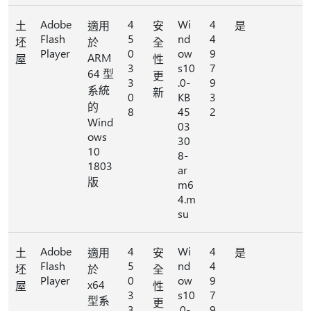
Adobe
4
Wi
4
土
適用
安
是
Flash
5
nd
4
坯
於
全
Player
0
ow
9
ARM
屋
性
3
s10
7
64 型
更
3
.0-
9
系統
新
0
KB
3
的
8
45
2
Wind
03
ows
30
10
8-
1803
ar
版
m6
4.m
su
Adobe
4
Wi
4
土
適用
安
是
Flash
5
nd
4
坯
於
全
Player
0
ow
9
x64
屋
性
3
s10
7
型系
更
3
.0-
9