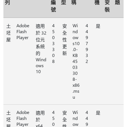
列
編
型
稱
機
安
題
號
裝
Adobe
4
Wi
4
土
適用
安
是
Flash
5
nd
4
坯
於 32
全
Player
0
ow
9
屋
位元
性
3
s10
7
系統
更
3
.0-
9
的
新
0
KB
3
Wind
8
45
2
ows
03
10
30
8-
x86
.ms
u
Adobe
4
Wi
4
土
適用
安
是
Flash
5
nd
4
坯
於
全
Player
0
ow
9
x64
屋
性