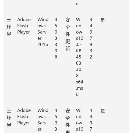
u
Adobe
Wind
4
Wi
4
土
安
是
Flash
ows
5
nd
4
坯
全
Player
Serv
0
ow
9
屋
性
er
3
s10
7
更
2016
3
.0-
9
新
0
KB
3
8
45
2
03
30
8-
x64
.ms
u
Adobe
Wind
4
Wi
4
土
安
是
Flash
ows
5
nd
4
坯
全
Player
Serv
0
ow
9
屋
性
er
3
s10
7
更