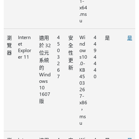
1-
x64
.ms
u
Intern
4
Wi
4
瀏
適用
安
是
是
et
5
nd
4
覽
於 32
全
Explor
0
ow
9
器
位元
性
er 11
3
s10
4
系統
更
2
.0-
4
的
新
6
KB
4
Wind
7
45
0
ows
03
10
26
1607
7-
版
x86
，
ms
u