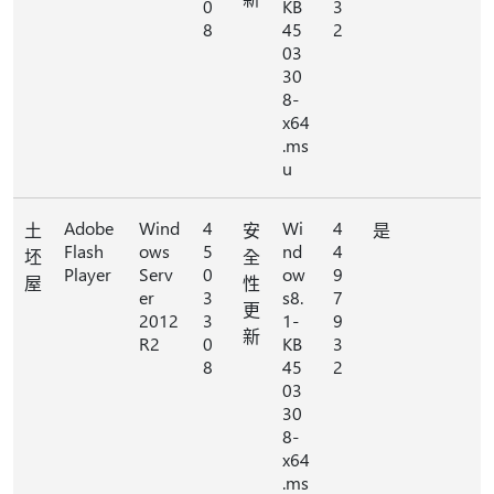
0
KB
3
8
45
2
03
30
8-
x64
.ms
u
Adobe
Wind
4
Wi
4
土
安
是
Flash
ows
5
nd
4
坯
全
Player
Serv
0
ow
9
屋
性
er
3
s8.
7
更
2012
3
1-
9
新
R2
0
KB
3
8
45
2
03
30
8-
x64
.ms