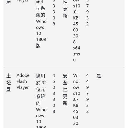
x64
屋
性
3
s10
7
型系
更
3
.0-
9
統的
新
0
KB
3
Wind
8
45
2
ows
03
10
30
1809
8-
版
x64
.ms
u
Adobe
4
Wi
4
土
適用
安
是
Flash
5
nd
4
坯
於 32
全
Player
0
ow
9
屋
位元
性
3
s10
7
系統
更
3
.0-
9
的
新
0
KB
3
Wind
8
45
2
ows
03
10
30
1903