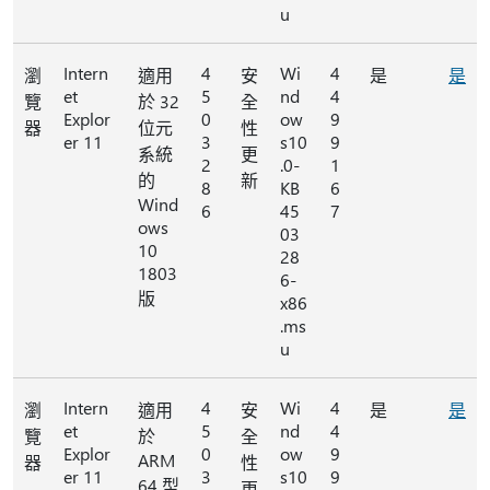
u
Intern
4
Wi
4
瀏
適用
安
是
是
et
5
nd
4
覽
於 32
全
Explor
0
ow
9
器
位元
性
er 11
3
s10
9
系統
更
2
.0-
1
的
新
8
KB
6
Wind
6
45
7
ows
03
10
28
1803
6-
版
x86
.ms
u
Intern
4
Wi
4
瀏
適用
安
是
是
et
5
nd
4
覽
於
全
Explor
0
ow
9
ARM
器
性
er 11
3
s10
9
64 型
更