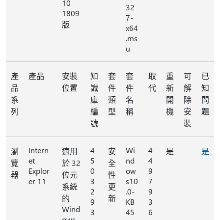
10
32
1809
7-
版
x64
.ms
u
產
產品
安裝
知
套
套
取
重
可
已
品
位置
識
件
件
代
新
解
知
系
庫
類
名
開
除
問
列
編
型
稱
機
安
題
號
裝
Intern
4
Wi
4
瀏
適用
安
是
是
et
5
nd
4
覽
於 32
全
Explor
0
ow
9
器
位元
性
er 11
3
s10
7
系統
更
2
.0-
9
的
新
9
KB
3
Wind
3
45
6
ows