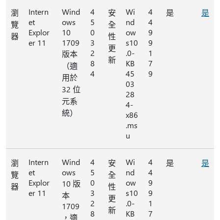
Intern
Wind
4
Wi
4
瀏
安
是
是
et
ows
5
nd
4
覽
全
Explor
10
0
ow
9
器
性
er 11
1709
3
s10
9
更
2
.0-
1
版本
新
8
KB
7
（適
4
45
9
用於
03
32 位
28
元系
4-
統）
x86
.ms
u
Intern
Wind
4
Wi
4
瀏
安
是
是
et
ows
5
nd
4
覽
全
Explor
0
ow
9
10 版
器
性
er 11
3
s10
9
本
更
2
.0-
1
1709
新
8
KB
7
，適