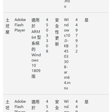
.ms
u
Adobe
4
Wi
4
土
適用
安
是
Flash
5
nd
4
坯
於
全
Player
0
ow
9
ARM
屋
性
3
s10
7
64 型
更
3
.0-
9
系統
新
0
KB
3
的
8
45
2
Wind
03
ows
30
10
8-
1809
ar
版
m6
4.m
su
Adobe
4
Wi
4
土
適用
安
是
Flash
5
nd
4
坯
於
全
Player
0
ow
9