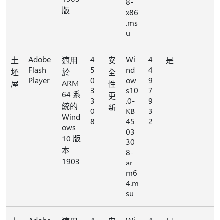
8-
版
x86
.ms
u
Adobe
4
Wi
4
土
適用
安
是
Flash
5
nd
4
坯
於
全
Player
0
ow
9
ARM
屋
性
3
s10
7
64 系
更
3
.0-
9
統的
新
0
KB
3
Wind
8
45
2
ows
03
10 版
30
本
8-
1903
ar
m6
4.m
su
Adobe
4
Wi
4