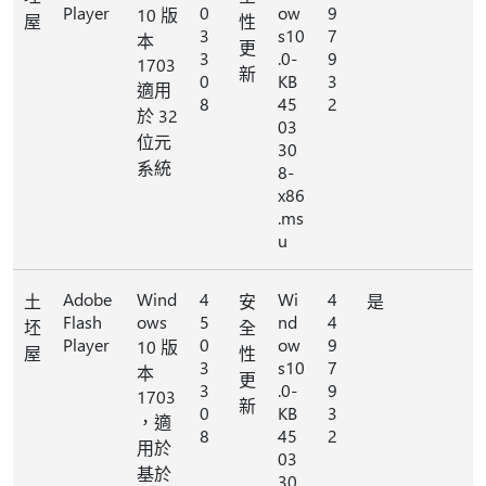
Player
0
ow
9
10 版
屋
性
3
s10
7
本
更
3
.0-
9
1703
新
0
KB
3
適用
8
45
2
於 32
03
位元
30
系統
8-
x86
.ms
u
Adobe
Wind
4
Wi
4
土
安
是
Flash
ows
5
nd
4
坯
全
Player
0
ow
9
10 版
屋
性
3
s10
7
本
更
3
.0-
9
1703
新
0
KB
3
，適
8
45
2
用於
03
基於
30