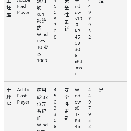
土
適用
安
是
Flash
5
nd
4
坯
於
全
Player
0
ow
9
x64
屋
性
3
s10
7
系統
更
3
.0-
9
的
新
0
KB
3
Wind
8
45
2
ows
03
10 版
30
本
8-
1903
x64
.ms
u
Adobe
4
Wi
4
土
適用
安
是
Flash
5
nd
4
坯
於 32
全
Player
0
ow
9
屋
位元
性
3
s8.
7
系統
更
3
1-
9
的
新
0
KB
3
Wind
8
45
2
ows