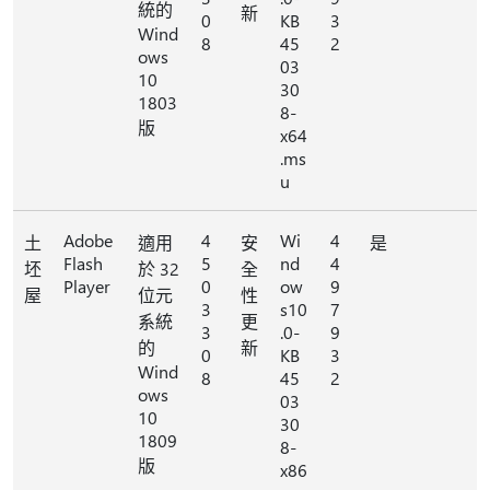
統的
新
0
KB
3
Wind
8
45
2
ows
03
10
30
1803
8-
版
x64
.ms
u
Adobe
4
Wi
4
土
適用
安
是
Flash
5
nd
4
坯
於 32
全
Player
0
ow
9
屋
位元
性
3
s10
7
系統
更
3
.0-
9
的
新
0
KB
3
Wind
8
45
2
ows
03
10
30
1809
8-
版
x86