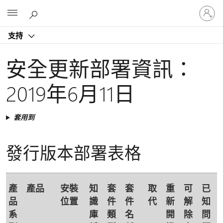
登
Microsoft
入
您
支持
的
帳
戶
安全更新部署資訊：
2019年6月11日
套用到
發行版本部署表格
產
產品
安裝
知
套
套
取
重
可
已
品
位置
識
件
件
代
新
解
知
系
庫
類
名
開
除
問