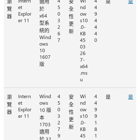
Intern
4
Wi
4
瀏
適用
安
是
是
et
5
nd
4
覽
於
全
Explor
0
ow
9
x64
器
性
er 11
3
s10
4
型系
更
2
.0-
4
統的
新
6
KB
4
Wind
7
45
0
ows
03
10
26
1607
7-
版
x64
.ms
u
Intern
Wind
4
Wi
4
瀏
安
是
是
et
ows
5
nd
4
覽
全
Explor
0
ow
9
10 版
器
性
er 11
3
s10
9
本
更
2
.0-
1
1703
新
7
KB
8
適用
9
45
1
於 32