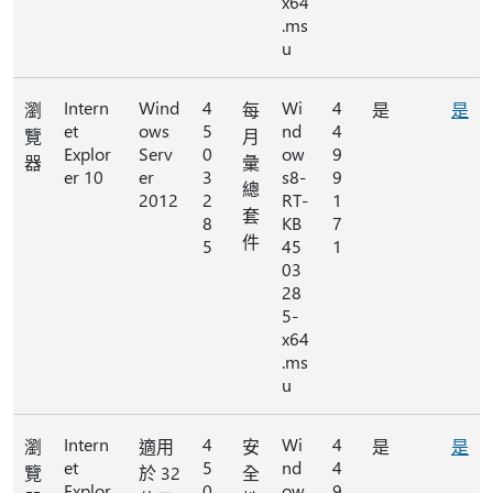
x64
.ms
u
Intern
Wind
4
Wi
4
瀏
每
是
是
et
ows
5
nd
4
覽
月
Explor
Serv
0
ow
9
器
彙
er 10
er
3
s8-
9
總
2012
2
RT-
1
套
8
KB
7
件
5
45
1
03
28
5-
x64
.ms
u
Intern
4
Wi
4
瀏
適用
安
是
是
et
5
nd
4
覽
於 32
全
Explor
0
ow
9