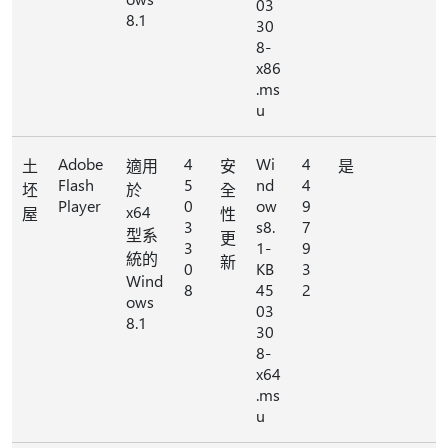
03
8.1
30
8-
x86
.ms
u
Adobe
4
Wi
4
土
適用
安
是
Flash
5
nd
4
坯
於
全
Player
0
ow
9
x64
屋
性
3
s8.
7
型系
更
3
1-
9
統的
新
0
KB
3
Wind
8
45
2
ows
03
8.1
30
8-
x64
.ms
u