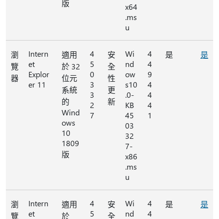
版
x64
.ms
u
Intern
4
Wi
4
瀏
適用
安
是
是
et
5
nd
4
覽
於 32
全
Explor
0
ow
9
器
位元
性
er 11
3
s10
4
系統
更
3
.0-
4
的
新
2
KB
4
Wind
7
45
1
ows
03
10
32
1809
7-
版
x86
.ms
u
Intern
4
Wi
4
瀏
適用
安
是
是
et
5
nd
4
覽
於
全