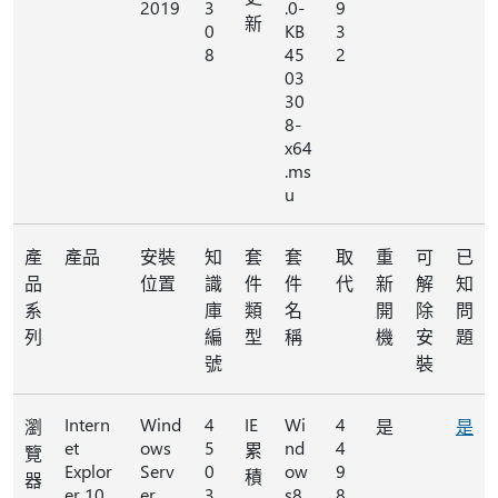
2019
3
.0-
9
新
0
KB
3
8
45
2
03
30
8-
x64
.ms
u
產
產品
安裝
知
套
套
取
重
可
已
品
位置
識
件
件
代
新
解
知
系
庫
類
名
開
除
問
列
編
型
稱
機
安
題
號
裝
Intern
Wind
4
IE
Wi
4
瀏
是
是
et
ows
5
nd
4
累
覽
Explor
Serv
0
ow
9
積
器
er 10
er
3
s8.
8