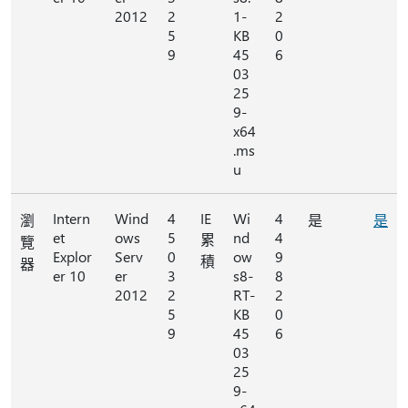
2012
2
1-
2
5
KB
0
9
45
6
03
25
9-
x64
.ms
u
Intern
Wind
4
IE
Wi
4
瀏
是
是
et
ows
5
nd
4
累
覽
Explor
Serv
0
ow
9
積
器
er 10
er
3
s8-
8
2012
2
RT-
2
5
KB
0
9
45
6
03
25
9-