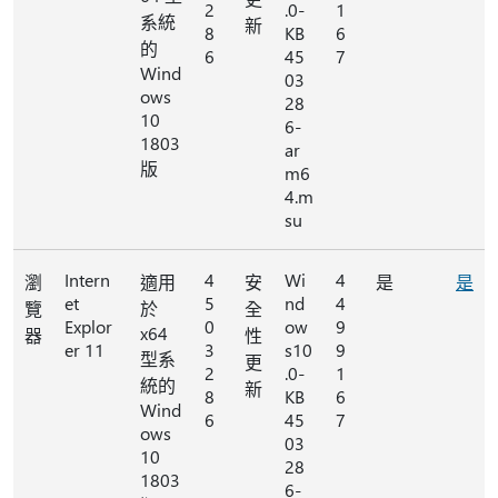
2
.0-
1
系統
新
8
KB
6
的
6
45
7
Wind
03
ows
28
10
6-
1803
ar
版
m6
4.m
su
Intern
4
Wi
4
瀏
適用
安
是
是
et
5
nd
4
覽
於
全
Explor
0
ow
9
x64
器
性
er 11
3
s10
9
型系
更
2
.0-
1
統的
新
8
KB
6
Wind
6
45
7
ows
03
10
28
1803
6-