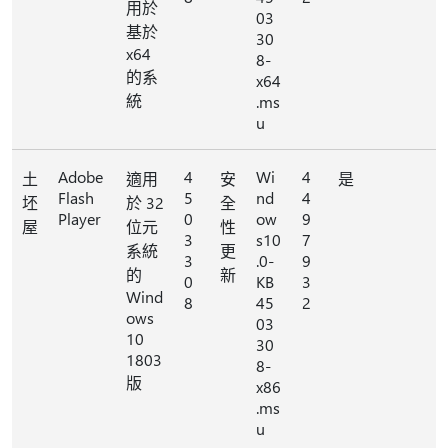
用於
03
基於
30
x64
8-
的系
x64
統
.ms
u
Adobe
4
Wi
4
土
適用
安
是
Flash
5
nd
4
坯
於 32
全
Player
0
ow
9
屋
位元
性
3
s10
7
系統
更
3
.0-
9
的
新
0
KB
3
Wind
8
45
2
ows
03
10
30
1803
8-
版
x86
.ms
u