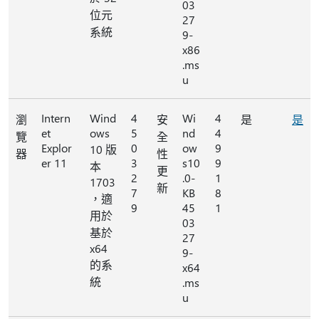
03
位元
27
系統
9-
x86
.ms
u
Intern
Wind
4
Wi
4
瀏
安
是
是
et
ows
5
nd
4
覽
全
Explor
0
ow
9
10 版
器
性
er 11
3
s10
9
本
更
2
.0-
1
1703
新
7
KB
8
，適
9
45
1
用於
03
基於
27
x64
9-
的系
x64
統
.ms
u