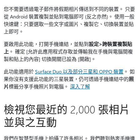
您不需要透過電子郵件將假期相片傳送到不同的裝置。 只要
從 Android 裝置複製並貼到電腦即可 (反之亦然)。 使用一般
快速鍵：只要選取一些文字或圖片、複製它、切換裝置並貼
上即可。
要啟用此功能，打開手機連結，並點到
設定>跨裝置複製貼
上
。 確定 [允許此應用程式存取並傳輸我在手機與電腦間複
製和貼上的內容]
切換開關已設為 [開啟]
。
此功能適用於
Surface Duo 以及部分三星和 OPPO 裝置
。 如
果你沒有支援此功能的三星裝置，仍可透過手機連結中的
照
片
標籤分享手機照片到電腦。
深入了解
檢視您最近的 2,000 張相片
並與之互動
我們在智慧型手機上拍攝了許多相片。 我們聽到熱衷手機連