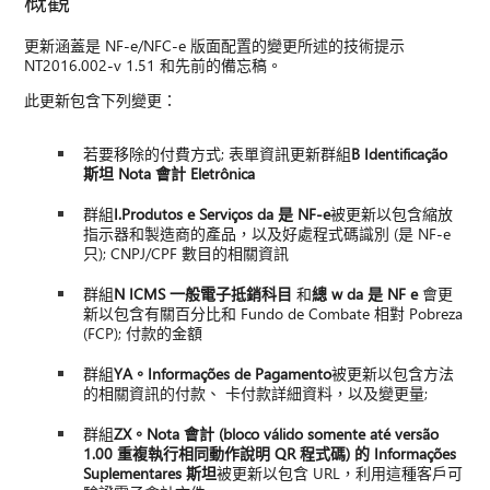
更新涵蓋是 NF-e/NFC-e 版面配置的變更所述的技術提示
NT2016.002-v 1.51 和先前的備忘稿。
此更新包含下列變更：
若要移除的付費方式; 表單資訊更新群組
B Identificação
斯坦 Nota 會計 Eletrônica
群組
I.Produtos e Serviços da 是 NF-e
被更新以包含縮放
指示器和製造商的產品，以及好處程式碼識別 (是 NF-e
只); CNPJ/CPF 數目的相關資訊
群組
N ICMS 一般電子抵銷科目
和
總 w da 是 NF e
會更
新以包含有關百分比和 Fundo de Combate 相對 Pobreza
(FCP); 付款的金額
群組
YA。Informações de Pagamento
被更新以包含方法
的相關資訊的付款、 卡付款詳細資料，以及變更量;
群組
ZX。Nota 會計 (bloco válido somente até versão
1.00 重複執行相同動作說明 QR 程式碼) 的 Informações
Suplementares 斯坦
被更新以包含 URL，利用這種客戶可