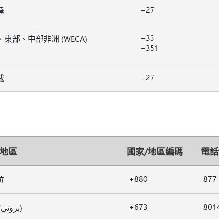
+27
達
+33
東部、中部非洲 (WECA)
+351
+27
威
/地區
國家/地區編碼
電話
+880
877
拉
+673
801
汶萊 (بروني)