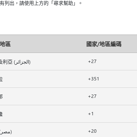
有列出，請使用上方的「尋求幫助」。
/地區
國家/地區編碼
+27
阿爾及利亞 (الجزائر)
+351
拉
+27
那
+1
隆
+20
埃及 (مصر)