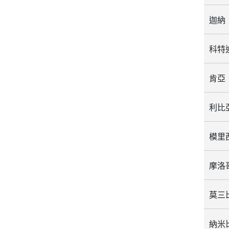
迦納
科特迪
肯亞
利比
模里西
莫三
納米