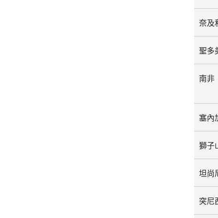
奈及
聖多
南非
塞內
獅子
坦尚