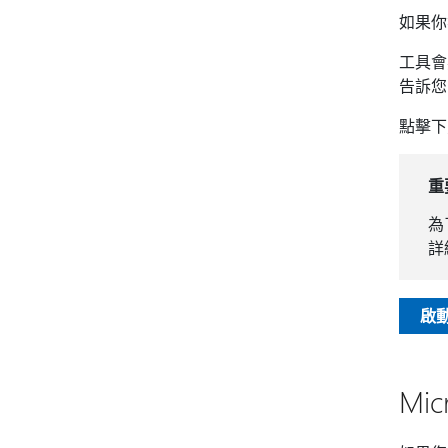
如果你
工具會
告訴您
點擊下
重
為
詳
啟
Mi