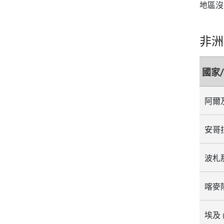
地區沒
非洲
國家
安哥
波札
喀麥