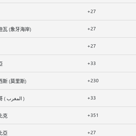
+27
+27
瓦 (象牙海岸)
+27
+33
亞
+230
斯 (莫里斯)
+33
摩洛哥 ( المغرب )
+351
比克
+27
比亞