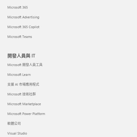
Microsoft 365
Microsoft Advertising
Microsoft 365 Copilot
Microsoft Teams
開發人員與 IT
Microsoft 開發人員工具
Microsoft Learn
支援 AI 市場應用程式
Microsoft 技術社群
Microsoft Marketplace
Microsoft Power Platform
軟體公司
Visual Studio