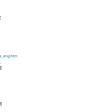
定
ts_eng.htm
生
定
用