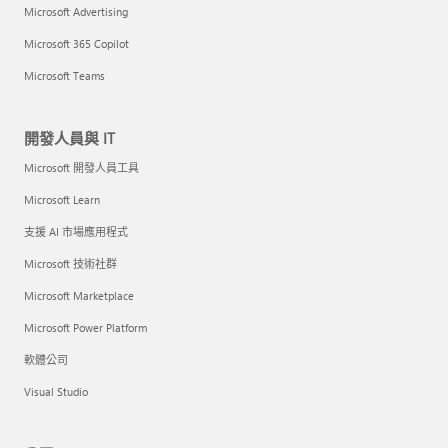
Microsoft Advertising
Microsoft 365 Copilot
Microsoft Teams
開發人員與 IT
Microsoft 開發人員工具
Microsoft Learn
支援 AI 市場應用程式
Microsoft 技術社群
Microsoft Marketplace
Microsoft Power Platform
軟體公司
Visual Studio