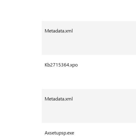
Metadata.xml
Kb2715364.xpo
Metadata.xml
Axsetupsp.exe