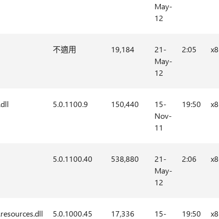
May-
12
不適用
19,184
21-
2:05
x8
May-
12
dll
5.0.1100.9
150,440
15-
19:50
x8
Nov-
11
5.0.1100.40
538,880
21-
2:06
x8
May-
12
resources.dll
5.0.1000.45
17,336
15-
19:50
x8