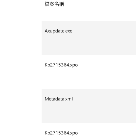
檔案名稱
Axupdate.exe
Kb2715364.xpo
Metadata.xml
Kb2715364.xpo