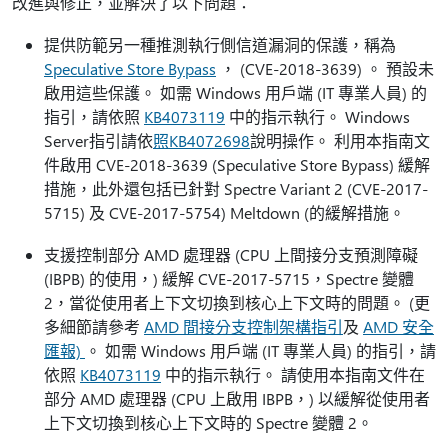
改進與修正，並解決了以下問題：
提供防範另一種推測執行側信道漏洞的保護，稱為
Speculative Store Bypass
， (CVE-2018-3639) 。 預設未
啟用這些保護。 如需 Windows 用戶端 (IT 專業人員) 的
指引，請依照
KB4073119
中的指示執行。 Windows
Server指引請依
照KB4072698
說明操作。 利用本指南文
件啟用 CVE-2018-3639 (Speculative Store Bypass) 緩解
措施，此外還包括已針對 Spectre Variant 2 (CVE-2017-
5715) 及 CVE-2017-5754) Meltdown (的緩解措施。
支援控制部分 AMD 處理器 (CPU 上間接分支預測障礙
(IBPB) 的使用，) 緩解 CVE-2017-5715，Spectre 變體
2，當從使用者上下文切換到核心上下文時的問題。 (更
多細節請參考
AMD 間接分支控制架構指引
及
AMD 安全
匯報)
。 如需 Windows 用戶端 (IT 專業人員) 的指引，請
依照
KB4073119
中的指示執行。 請使用本指南文件在
部分 AMD 處理器 (CPU 上啟用 IBPB，) 以緩解從使用者
上下文切換到核心上下文時的 Spectre 變體 2。