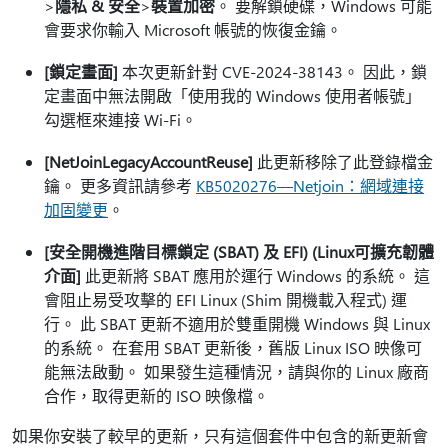
>
隱私 & 安全
>
裝置加密
。 要解鎖硬碟，Windows 可能
會要求你輸入 Microsoft 帳號的恢復金鑰。
[鎖定畫面]
本次更新針對 CVE-2024-38143。 因此，鎖
定畫面中無法開啟「使用我的 Windows 使用者帳號」
勾選框來連接 Wi-Fi。
[NetJoinLegacyAccountReuse]
此更新移除了此登錄檔金
鑰。 更多資訊請參考
KB5020276—Netjoin：網域連接
加固變更
。
[安全開機進階目標鎖定 (SBAT) 及 EFI) (Linux可擴充韌體
介面]
此更新將 SBAT 應用於運行 Windows 的系統。 這
會阻止易受攻擊的 EFI Linux (Shim 開機載入程式) 運
行。 此 SBAT 更新不適用於雙重開機 Windows 與 Linux
的系統。 在套用 SBAT 更新後，舊版 Linux ISO 映像可
能無法啟動。 如果發生這種情況，請與你的 Linux 廠商
合作，取得更新的 ISO 映像檔。
如果你安裝了較早的更新，只有這個套件中包含的新更新會