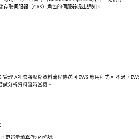
且已安裝用戶端存取伺服器（CAS）角色的伺服器提出通知。
，EWS 管理 API 會將壓縮資料流程傳送回 EWS 應用程式。 不過，EW
嘗試分析資料流時當機。
：
e Pack 2 更新彙總套件2的描述