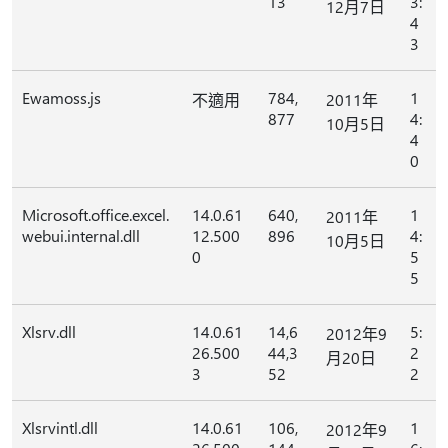
13
3:
12月7日
4
3
Ewamoss.js
784,
1
不適用
2011年
877
4:
10月5日
4
0
Microsoft.office.excel.
14.0.61
640,
1
2011年
webui.internal.dll
12.500
896
4:
10月5日
0
5
5
Xlsrv.dll
14.0.61
14,6
5:
2012年9
26.500
44,3
2
月20日
3
52
2
Xlsrvintl.dll
14.0.61
106,
1
2012年9