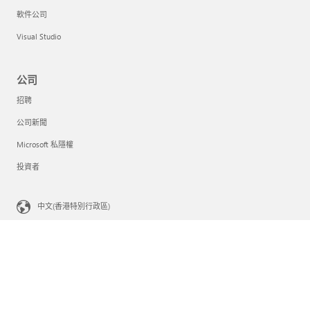
軟件公司
Visual Studio
公司
招聘
公司新聞
Microsoft 私隱權
投資者
中文(香港特別行政區)
您在加州的隱私選擇
Consumer Health Privacy
聯絡 Microsoft
私隱權
使用協議條款
商標
關於我們的廣告
© Microsoft 2026