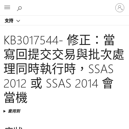
登
Microsoft
入
您
支持
的
帳
戶
KB3017544- 修正：當
寫回提交交易與批次處
理同時執行時，SSAS
2012 或 SSAS 2014 會
當機
套用到