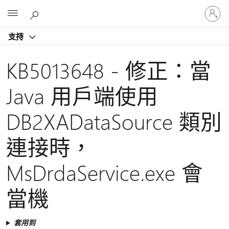
登
Microsoft
入
您
支持
的
帳
戶
KB5013648 - 修正：當
Java 用戶端使用
DB2XADataSource 類別
連接時，
MsDrdaService.exe 會
當機
套用到