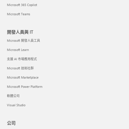
Microsoft 365 Copilot
Microsoft Teams
開發人員與 IT
Microsoft 開發人員工具
Microsoft Learn
支援 AI 市場應用程式
Microsoft 技術社群
Microsoft Marketplace
Microsoft Power Platform
軟體公司
Visual Studio
公司