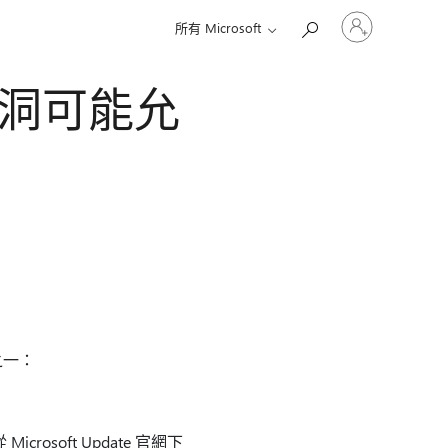
登
所有 Microsoft
入
您
的
漏洞可能允
帳
戶
站之一：
crosoft Update 官網下