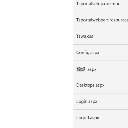
Tsportalsetup.exe.mui
Tsportalwebpart.resources
Tswa.css
Config.aspx
預設 .aspx
Desktops.aspx
Login.aspx
Logoff.aspx