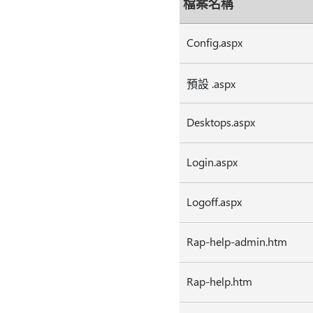
檔案名稱
Config.aspx
預設 .aspx
Desktops.aspx
Login.aspx
Logoff.aspx
Rap-help-admin.htm
Rap-help.htm