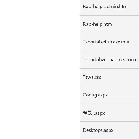
Rap-help-admin.htm
Rap-help.htm
Tsportalsetup.exe.mui
Tsportalwebpart.resources
Tswa.css
Config.aspx
預設 .aspx
Desktops.aspx