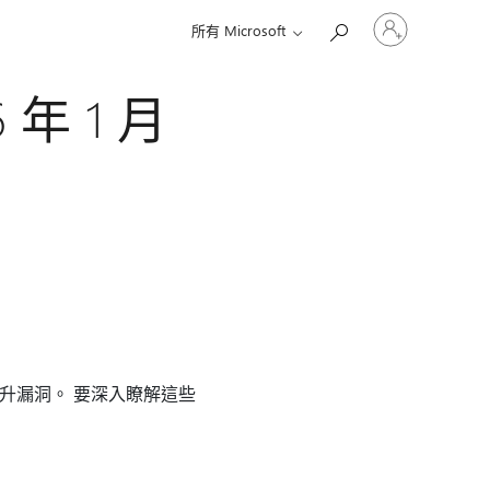
登
所有 Microsoft
入
您
的
 年 1 月
帳
戶
行權限提升漏洞。 要深入瞭解這些