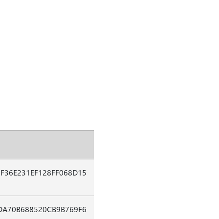
F36E231EF128FF068D15
DA70B688520CB9B769F6