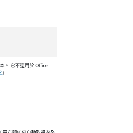
 版本。 它不適用於 Office
？
)
新。 如需有關如何自動取得安全