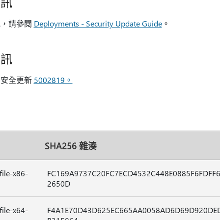
資訊
訊，請參閱
Deployments - Security Update Guide
。
資訊
的安全更新
5002819。
SHA256 雜湊
ile-x86-
FC169A9737C20FC7ECD4532C448E0885F6FDFF6
2650D
ile-x64-
F4A1E70D43D625EC665AA0058AD6D69D920DE