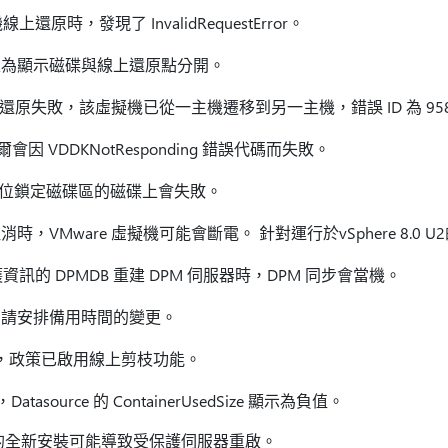
上還原時，發現了 InvalidRequestError。
正為顯示磁碟與線上還原點分開。
虛擬機的還原失敗，該虛擬機已從一主機遷移到另一主機，錯誤 ID 為 95
偶爾會因 VDDKNotResponding 錯誤代碼而失敗。
原在包含位鎖定磁碟區的磁碟上會失敗。
，VMware 虛擬機可能會斷電。 針對運行於vSphere 8.0 U2
護資訊的 DPMDB 重建 DPM 伺服器時，DPM 同步會當機。
，請安排備用時間的變更。
除期間，政策已啟用線上剪枝功能。
中，Datasource 的 ContainerUsedSize 顯示為負值。
的全新安裝可能導致受保護伺服器重啟。