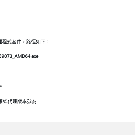
新的保護代理程式套件，路徑如下：
059073_AMD64.exe
台。
確認代理版本號為