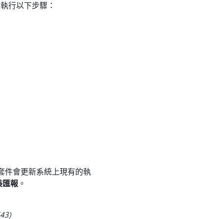
腦上執行以下步驟：
發套件會更新系統上現有的執
裝匯報
。
3)