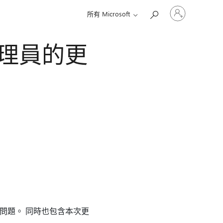
登
所有 Microsoft
入
您
的
保護管理員的更
帳
戶
 3 中修正的問題。 同時也包含本次更