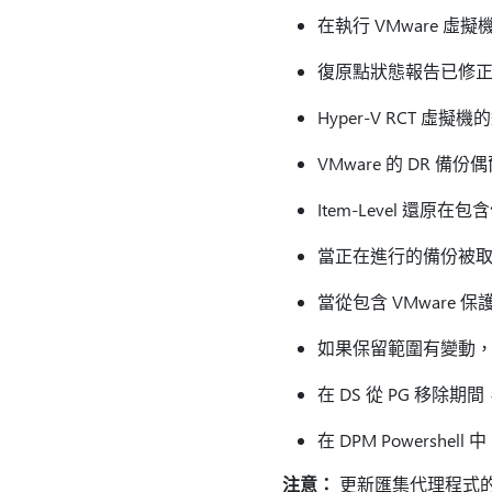
在執行 VMware 虛擬機線
復原點狀態報告已修
Hyper-V RCT 
VMware 的 DR 備份
Item-Level 還
當正在進行的備份被取消時
當從包含 VMware 保
如果保留範圍有變動
在 DS 從 PG 移
在 DPM Powershell 
注意：
更新匯集代理程式