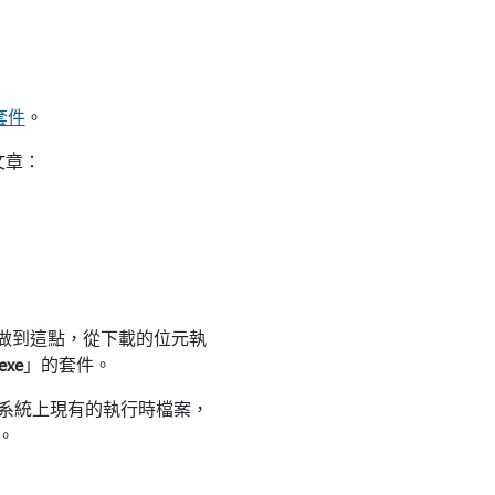
套件
。
文章：
合套件。 要做到這點，從下載的位元執
exe
」的套件。
新系統上現有的執行時檔案，
。