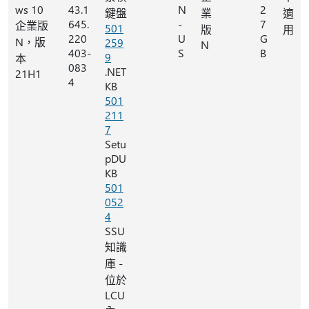
ws 10
43.1
N
2
鍵盤
業
適
645.
-
7
企業版
501
版
用
220
U
G
N，版
259
N
403-
S
B
9
本
083
.NET
21H1
4
KB
501
211
7
Setu
pDU
KB
501
052
4
SSU
知識
庫 -
位於
LCU