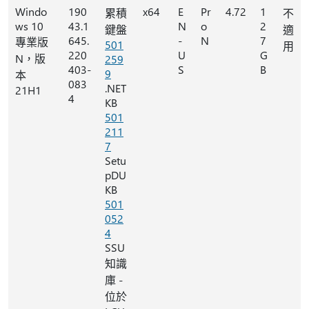
Windo
190
x64
E
Pr
4.72
1
累積
不
ws 10
43.1
N
o
2
鍵盤
適
645.
-
N
7
專業版
501
用
220
U
G
N，版
259
403-
S
B
9
本
083
.NET
21H1
4
KB
501
211
7
Setu
pDU
KB
501
052
4
SSU
知識
庫 -
位於