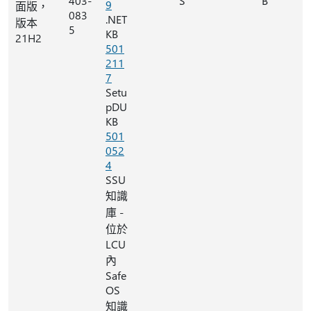
403-
S
B
9
面版，
083
.NET
版本
5
KB
21H2
501
211
7
Setu
pDU
KB
501
052
4
SSU
知識
庫 -
位於
LCU
內
Safe
OS
知識