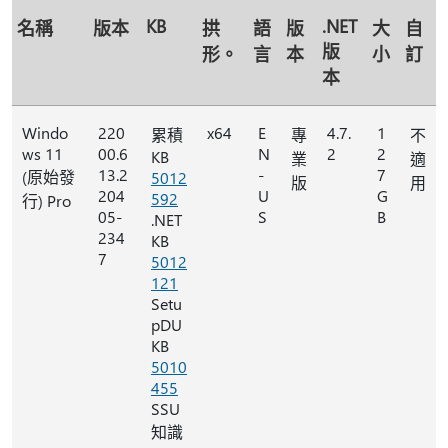
KB
.NET
名稱
版本
拱
語
版
大
自
版
形。
言
本
小
訂
本
Windo
220
x64
E
4.7.
1
累積
專
不
ws 11
00.6
N
2
2
KB
業
適
13.2
-
7
(原始發
5012
版
用
204
U
G
592
行) Pro
05-
S
B
.NET
234
KB
7
5012
121
Setu
pDU
KB
5010
455
SSU
知識