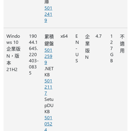
庫
501
241
9
Windo
190
x64
E
4.7
1
累積
企
不
ws 10
44.1
N
2
鍵盤
業
適
645.
-
7
企業版
501
版
用
220
U
G
N，版
259
N
403-
S
B
9
本
083
.NET
21H2
5
KB
501
211
7
Setu
pDU
KB
501
052
4