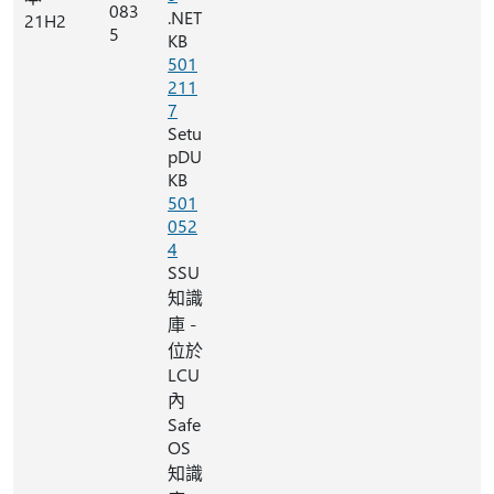
083
.NET
21H2
5
KB
501
211
7
Setu
pDU
KB
501
052
4
SSU
知識
庫 -
位於
LCU
內
Safe
OS
知識