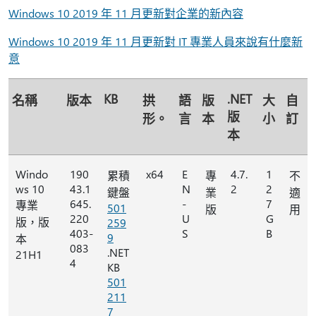
Windows 10 2019 年 11 月更新對企業的新內容
Windows 10 2019 年 11 月更新對 IT 專業人員來說有什麼新
意
KB
.NET
名稱
版本
拱
語
版
大
自
版
形。
言
本
小
訂
本
Windo
190
x64
E
4.7.
1
累積
專
不
ws 10
43.1
N
2
2
鍵盤
業
適
645.
-
7
專業
501
版
用
220
U
G
版，版
259
403-
S
B
9
本
083
.NET
21H1
4
KB
501
211
7