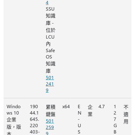
4
SSU
知識
庫 -
位於
LCU
內
Safe
OS
知識
庫
501
241
9
Windo
190
x64
E
4.7
1
累積
企
不
ws 10
44.1
N
2
鍵盤
業
適
645.
-
7
企業
501
用
220
U
G
版，版
259
403-
S
B
9
本