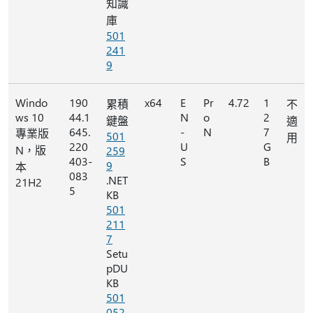
知識
庫
501
241
9
Windo
190
x64
E
Pr
4.72
1
累積
不
ws 10
44.1
N
o
2
鍵盤
適
645.
-
N
7
專業版
501
用
220
U
G
N，版
259
403-
S
B
9
本
083
.NET
21H2
5
KB
501
211
7
Setu
pDU
KB
501
052