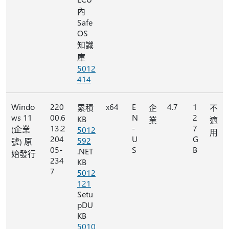
內
Safe
OS
知識
庫
5012
414
Windo
220
x64
E
4.7
1
累積
企
不
ws 11
00.6
N
2
KB
業
適
13.2
-
7
(企業
5012
用
204
U
G
592
號) 原
05-
S
B
.NET
始發行
234
KB
7
5012
121
Setu
pDU
KB
5010