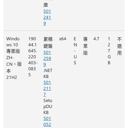
庫
501
241
9
Windo
190
x64
E
4.7
1
累積
專
不
ws 10
44.1
N
2
鍵盤
業
適
645.
-
7
專業版
501
版
用
220
U
G
ZH-
259
403-
S
B
CN，版
9
083
.NET
本
5
KB
21H2
501
211
7
Setu
pDU
KB
501
052