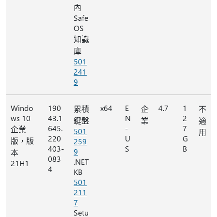
內
Safe
OS
知識
庫
501
241
9
Windo
190
x64
E
4.7
1
累積
企
不
ws 10
43.1
N
2
鍵盤
業
適
645.
-
7
企業
501
用
220
U
G
版，版
259
403-
S
B
9
本
083
.NET
21H1
4
KB
501
211
7
Setu