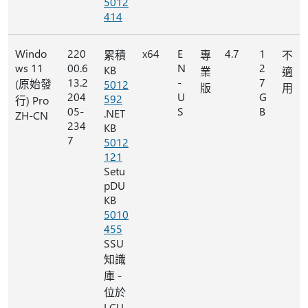
5012
414
Windo
220
x64
E
4.7
1
累積
專
不
ws 11
00.6
N
2
KB
業
適
13.2
-
7
(原始發
5012
版
用
204
U
G
592
行) Pro
05-
S
B
.NET
ZH-CN
234
KB
7
5012
121
Setu
pDU
KB
5010
455
SSU
知識
庫 -
位於
LCU