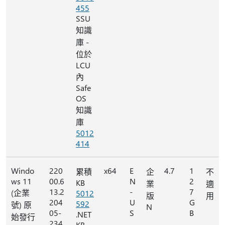
455
SSU
知識
庫 -
位於
LCU
內
Safe
OS
知識
庫
5012
414
Windo
220
x64
E
4.7
1
累積
企
不
ws 11
00.6
N
2
KB
業
適
13.2
-
7
(企業
5012
版
用
204
U
G
592
號) 原
N
05-
S
B
.NET
始發行
234
KB