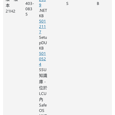
403-
S
B
9
本
083
.NET
21H2
5
KB
501
211
7
Setu
pDU
KB
501
052
4
SSU
知識
庫 -
位於
LCU
內
Safe
OS