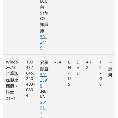
LCU
內
Safe
OS
知識
庫
501
241
9
Windo
190
x64
E
E
4.7.
1
累積
不
ws 10
43.1
N
V
2
2
鍵盤
適
645.
-
D
7
企業版
501
用
220
U
G
虛擬桌
259
403-
S
B
9
面版，
083
.NET
版本
4
KB
21H1
501
211
7