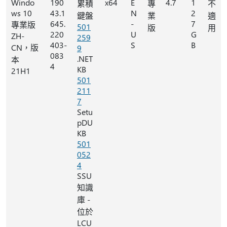
Windo
190
x64
E
4.7
1
累積
專
不
ws 10
43.1
N
2
鍵盤
業
適
645.
-
7
專業版
501
版
用
220
U
G
ZH-
259
403-
S
B
CN，版
9
083
.NET
本
4
KB
21H1
501
211
7
Setu
pDU
KB
501
052
4
SSU
知識
庫 -
位於
LCU