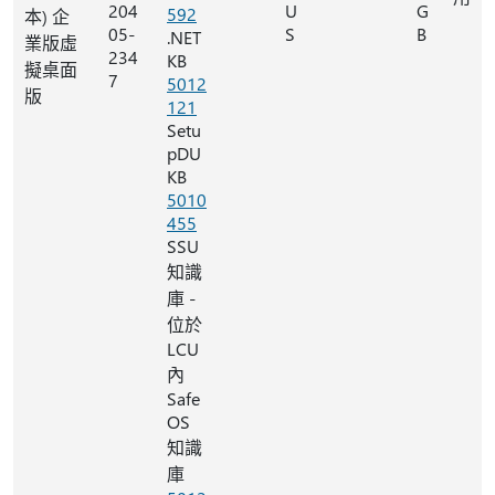
204
U
G
592
本) 企
05-
S
B
.NET
業版虛
234
KB
擬桌面
7
5012
版
121
Setu
pDU
KB
5010
455
SSU
知識
庫 -
位於
LCU
內
Safe
OS
知識
庫