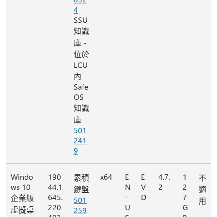
4
SSU
知識
庫 -
位於
LCU
內
Safe
OS
知識
庫
501
241
9
Windo
190
x64
E
E
4.7.
1
累積
不
ws 10
44.1
N
V
2
2
鍵盤
適
645.
-
D
7
企業版
501
用
220
U
G
虛擬桌
259