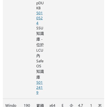
pDU
KB
501
052
4
SSU
知識
庫 -
位於
LCU
內
Safe
OS
知識
庫
501
241
9
Windo
190
x64
E
4.7
1
累積
企
不