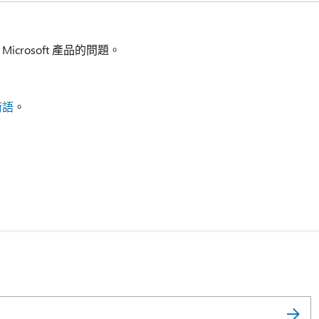
icrosoft 產品的問題。
術語
。