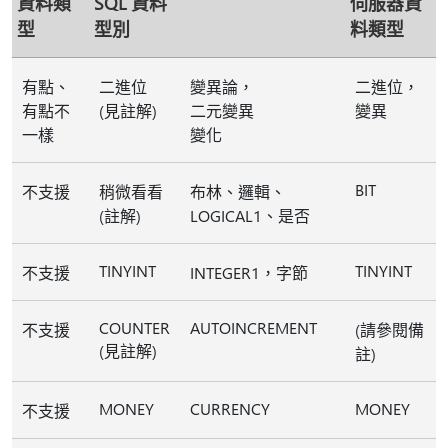
資料類
SQL 資料
伺服器資
型
型別
料類型
有點、
二進位
變異論，
二進位，
有點不
(見註解)
二元變異
變異
一樣
變化
BIT
不支援
稍微看看
布林、邏輯、
(註解)
LOGICAL1、是否
TINYINT
TINYINT
不支援
INTEGER1，字節
COUNTER
AUTOINCREMENT
不支援
(請參閱備
(見註解)
註)
MONEY
CURRENCY
MONEY
不支援