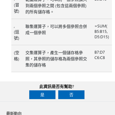
(冒
到兩個參照之間 (包含這兩個參照)
號)
的所有儲存格。
,
=SUM(
聯集運算子，可以將多個參照合併
B5:B15,
(逗
成一個參照
D5:D15)
號)
B7:D7
(空
交集運算子，產生一個儲存格參
C6:C8
格)
照，其參照的儲存格為兩個參照交
集的儲存格
此資訊是否有幫助?
是
否
最新動向