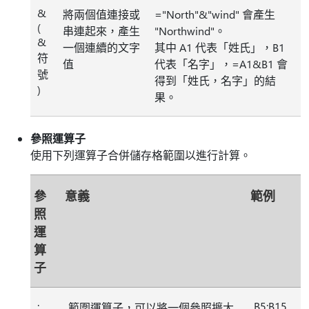
&
將兩個值連接或
="North"&"wind" 會產生
(
串連起來，產生
"Northwind"。
&
一個連續的文字
其中 A1 代表「姓氏」，B1
符
值
代表「名字」，=A1&B1 會
號
得到「姓氏，名字」的結
)
果。
參照運算子
使用下列運算子合併儲存格範圍以進行計算。
參
意義
範例
照
運
算
子
:
B5:B15
範圍運算子，可以將一個參照擴大