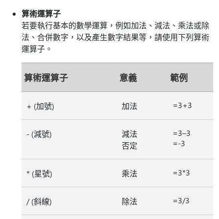
算術運算子
若要執行基本的數學運算，例如加法、減法、乘法或除
法、合併數字，以及產生數字結果等，請使用下列算術
運算子。
算術運算子
意義
範例
=3+3
+ (加號)
加法
=3–3
- (減號)
減法
=-3
否定
=3*3
* (星號)
乘法
=3/3
/ (斜線)
除法