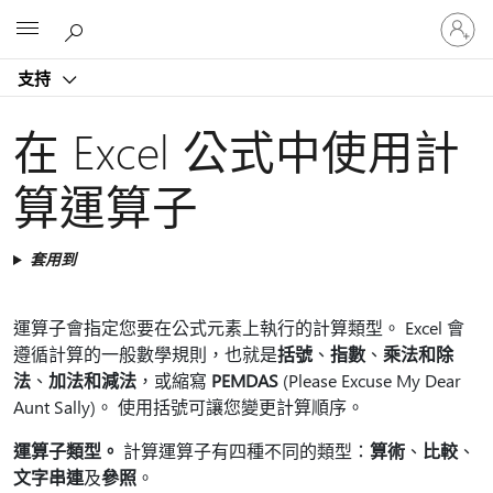
登
Microsoft
入
您
支持
的
帳
戶
在 Excel 公式中使用計
算運算子
套用到
運算子會指定您要在公式元素上執行的計算類型。 Excel 會
遵循計算的一般數學規則，也就是
括號
、
指數
、
乘法和除
法
、
加法和減法
，或縮寫
PEMDAS
(Please Excuse My Dear
Aunt Sally)。 使用括號可讓您變更計算順序。
運算子類型。
計算運算子有四種不同的類型：
算術
、
比較
、
文字串連
及
參照
。