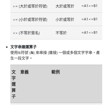
=A1>=B1
>= (大於或等於符號)
大於或等於
=A1<=B1
<= (小於或等於符號)
小於或等於
=A1<>B1
<> (不等於簽名)
不等於
文字串連運算子
使用&符號 (
&
) 來串接 (連接) 一個或多個文字字串，產
生一段文字。
文
意義
範例
字
運
算
子