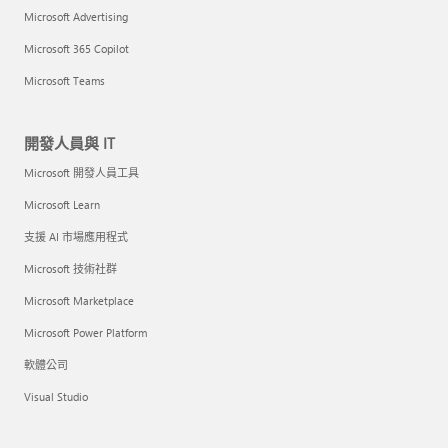
Microsoft Advertising
Microsoft 365 Copilot
Microsoft Teams
開發人員與 IT
Microsoft 開發人員工具
Microsoft Learn
支援 AI 市場應用程式
Microsoft 技術社群
Microsoft Marketplace
Microsoft Power Platform
軟體公司
Visual Studio