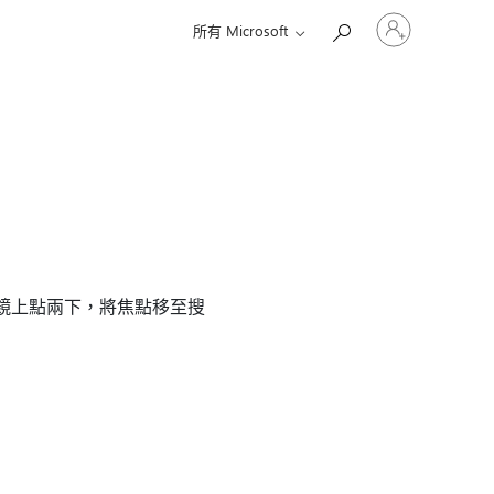
登
所有 Microsoft
入
您
的
帳
戶
鏡上點兩下，將焦點移至搜