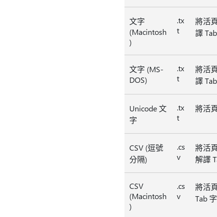
.tx
文字
將活頁
t
(Macintosh
譯 T
)
.tx
文字 (MS-
將活頁
t
DOS)
譯 T
.tx
Unicode 文
將活頁簿
t
字
.cs
CSV (逗號
將活頁
v
分隔)
解譯 
CSV
.cs
將活頁
(Macintosh
v
Tab
)