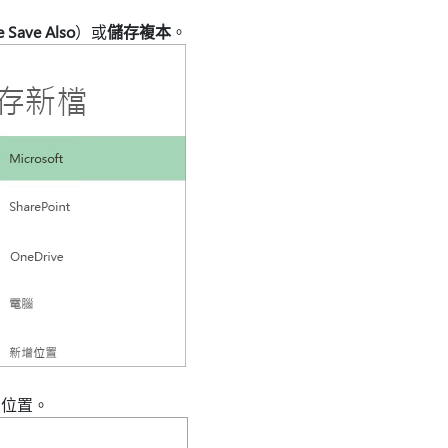
Save Also
）或
儲存複本
。
的位置。