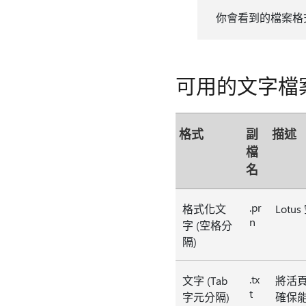
你會看到的檔案格
可用的文字檔
格式
副
描述
檔
名
.pr
格式化文
Lot
n
字 (空格分
隔)
.tx
文字 (Tab
將活頁
t
字元分隔)
確保能