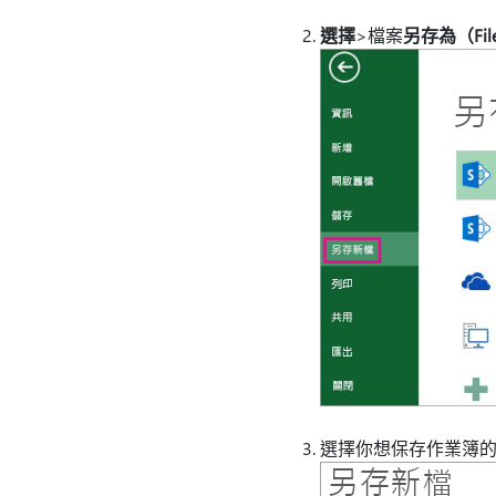
選擇
>檔案
另存為（File 
選擇你想保存作業簿