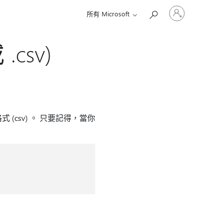
登
所有 Microsoft
入
您
的
csv)
帳
戶
(csv) 。 只要記得，當你